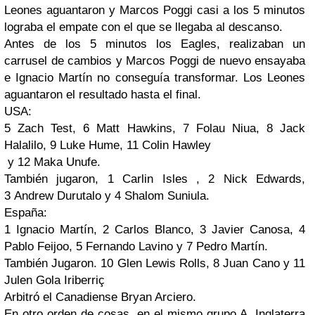
Leones aguantaron y Marcos Poggi casi a los 5 minutos
lograba el empate con el que se llegaba al descanso.
Antes de los 5 minutos los Eagles, realizaban un
carrusel de cambios y Marcos Poggi de nuevo ensayaba
e Ignacio Martín no conseguía transformar. Los Leones
aguantaron el resultado hasta el final.
USA:
5 Zach Test, 6 Matt Hawkins, 7 Folau Niua, 8 Jack
Halalilo, 9 Luke Hume, 11 Colin Hawley
y 12 Maka Unufe.
También jugaron, 1 Carlin Isles , 2 Nick Edwards,
3 Andrew Durutalo y 4 Shalom Suniula.
España:
1 Ignacio Martín, 2 Carlos Blanco, 3 Javier Canosa, 4
Pablo Feijoo, 5 Fernando Lavino y 7 Pedro Martín.
También Jugaron. 10 Glen Lewis Rolls, 8 Juan Cano y 11
Julen Gola Iriberriç
Arbitró el Canadiense Bryan Arciero.
En otro orden de cosas, en el mismo grupo A, Inglaterra