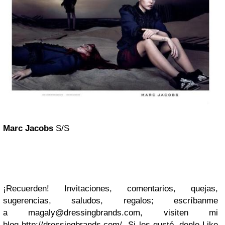
Marc Jacobs
S/S
¡Recuerden! Invitaciones, comentarios, quejas,
sugerencias, saludos, regalos; escríbanme
a
magaly@dressingbrands.com
, visiten mi
blog http://dressingbrands.com/ Si les gustó, denle Like