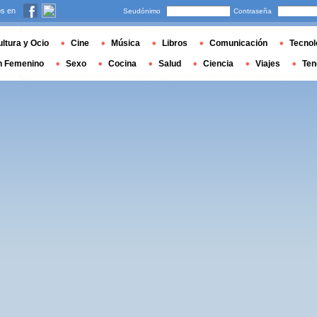
s en
Seudónimo
Contraseña
ltura y Ocio
Cine
Música
Libros
Comunicación
Tecnol
n Femenino
Sexo
Cocina
Salud
Ciencia
Viajes
Ten