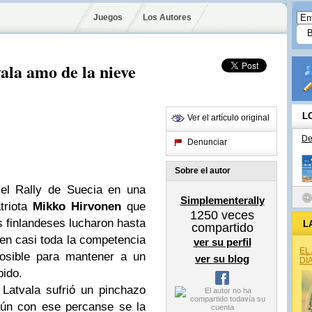
Juegos
Los Autores
ala amo de la nieve
L
Ver el artículo original
De
Denunciar
Sobre el autor
 el Rally de Suecia en una
Simplementerally
triota
Mikko Hirvonen
que
1250
veces
 finlandeses lucharon hasta
L
compartido
r en casi toda la competencia
ver su perfil
EL
osible para mantener a un
ver su blog
DÍ
ido.
Latvala sufrió un pinchazo
aún con ese percanse se la