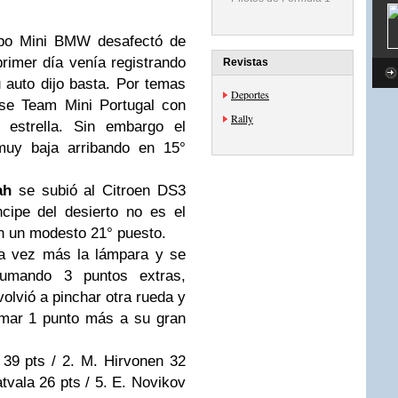
ipo Mini BMW desafectó de
rimer día venía registrando
Revistas
 auto dijo basta. Por temas
Deportes
se Team Mini Portugal con
Rally
 estrella. Sin embargo el
muy baja arribando en 15°
ah
se subió al Citroen DS3
cipe del desierto no es el
en un modesto 21° puesto.
na vez más la lámpara y se
umando 3 puntos extras,
volvió a pinchar otra rueda y
umar 1 punto más a su gran
39 pts / 2. M. Hirvonen 32
Latvala 26 pts / 5. E. Novikov