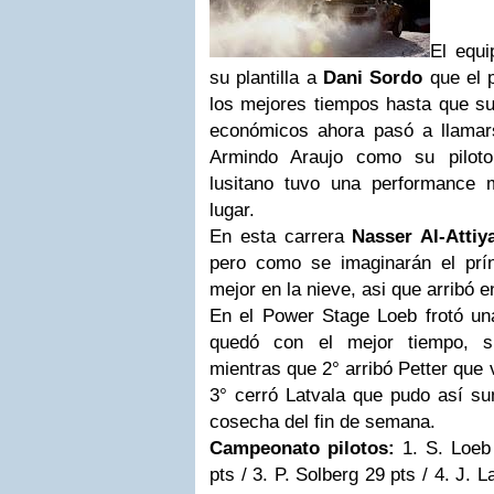
El equ
su plantilla a
Dani Sordo
que el p
los mejores tiempos hasta que su
económicos ahora pasó a llamar
Armindo Araujo como su piloto
lusitano tuvo una performance 
lugar.
En esta carrera
Nasser Al-Attiy
pero como se imaginarán el prín
mejor en la nieve, asi que arribó 
En el Power Stage Loeb frotó u
quedó con el mejor tiempo, s
mientras que 2° arribó Petter que 
3° cerró Latvala que pudo así s
cosecha del fin de semana.
Campeonato pilotos:
1. S. Loeb 
pts / 3. P. Solberg 29 pts / 4. J. 