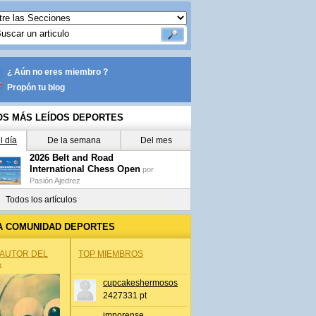
¿ Aún no eres miembro ?
Propón tu blog
OS MÁS LEÍDOS DEPORTES
l día
De la semana
Del mes
2026 Belt and Road
International Chess Open
por
Pasión Ajedrez
Todos los artículos
A COMUNIDAD DEPORTES
 AUTOR DEL
TOP MIEMBROS
A
cupcakeshermosos
2427331 pt
jmporense