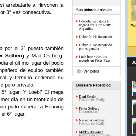
si arrebatarle a Hirvonen la
Sus últimos artículos
por 3° vez consecutiva.
Córdoba ya palpita la
llegada del Xion Rally
Est
Argentina
Dakar 2015: Recorrido
Dakar 2014: Recorrido
a por el 3° puesto también
por Argentina
er Solberg
y Mad Ostberg.
Loeb bate todos los
records en Pikes Peak
ía el último lugar del podio
J
mpañero de equipo también
Ver todos
inal y terminó cediendo su
rd pero privado.
Dossiers Paperblog
 5° lugar. Y Loeb? El mega
Dani Sordo
mer día en un montículo de
Pilotos de Rally
todo pudo superar a Henning
Petter Solberg
Deportistas
el 6° lugar.
Nasser Al-Attiyah
Pilotos de Rally
Mikko Hirvonen
Pilotos de Fórmula 1