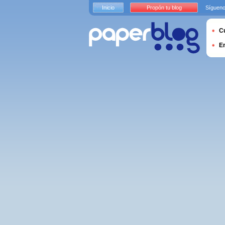
Inicio
Propón tu blog
Sígueno
Cu
E