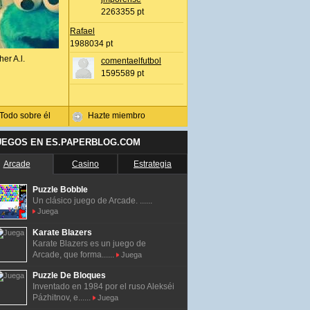
2263355 pt
Rafael
1988034 pt
her A.l.
comentaelfutbol
1595589 pt
Todo sobre él
Hazte miembro
UEGOS EN ES.PAPERBLOG.COM
Arcade
Casino
Estrategia
Puzzle Bobble
Un clásico juego de Arcade. ......
Juega
Karate Blazers
Karate Blazers es un juego de
Arcade, que forma......
Juega
Puzzle De Bloques
Inventado en 1984 por el ruso Alekséi
Pázhitnov, e......
Juega