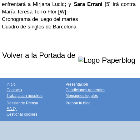
enfrentará a Mirjana Lucic; y
Sara Errani
[5] irá contra
María Teresa Torro Flor [W].
Cronograma de juego del martes
Cuadro de singles de Barcelona
Volver a la Portada de
Inicio
Presentación
Contacto
Condiciones generales
Trabaja con nosotros
Menciones legales
Dossier de Prensa
Propón tu blog
F.A.Q.
Gestionar cookies