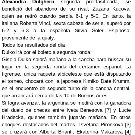
Alexandra Dulgheru
segunda preclasificada, se
benefició del abandono de su rival, Zuzana Kucova,
quien se retiró cuando perdía 6-1 y 5-0. En tanto, la
italiana Roberta Vinci, sexta cabeza de serie, superó por
6-2 y 6-3 a la española Silvia Soler Espinosa,
proveniente de la
qualy
.
Todos los resultados del día
Dulko irá por el boleto a segunda ronda
Gisela Dulko saldrá mañana a la cancha para buscar su
lugar en la segunda ronda del certamen español. La
tigrense, única raqueta
albiceleste
que está disputando
el torneo, chocará con la japonesa Kimiko Date Krumm,
en el encuentro de segundo turno de la cancha central,
que arrancará cerca de las 10 de Buenos Aires.
Si logra avanzar, la argentina se medirá con la ganadora
del duelo de checas entre Iveta Benesova [7] y Lucie
Hradecka, quienes también jugarán mañana. En otros
choques destacados del martes, Tsvetana Pironkova [3]
se cruzará con Alberta Brianti; Ekaterina Makarova [4]