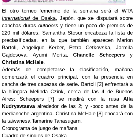
El otro torneo femenino de la semana será el
WTA
International
de Osaka
, Japón, que se disputará sobre
canchas duras
outdoors
y tiene un pozo de premios de
220 mil dólares. Samantha Stosur encabeza la lista de
preclasificadas, en la que también aparecen Marion
Bartoli, Angelique Kerber, Petra Cetkovska, Jarmila
Gajdosova, Ayumi Morita,
Chanelle Scheepers
y
Christina McHale
.
Además de completarse la clasificación, mañana
comenzará el cuadro principal, con la presencia en
cancha de tres cabezas de serie. Bartoli [2] enfrentará a
la húngara Melinda Czink, cerca de las 4 de Buenos
Aires; Scheepers [7] se medirá con la rusa
Alla
Kudryavtseva
alrededor de las 2; y -poco antes de la
medianoche argentina- Christina McHale [8] chocará con
la taiwanesa Tamarine Tanasugarn.
Cronograma de juego de mañana
Cuadro de singles de Osaka