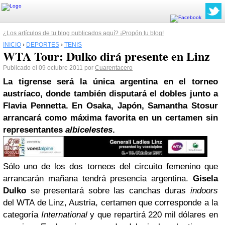
¿Los artículos de tu blog publicados aquí? ¡Propón tu blog!
INICIO
›
DEPORTES
›
TENIS
WTA Tour: Dulko dirá presente en Linz
Publicado el 09 octubre 2011 por
Cuarentacero
La tigrense será la única argentina en el torneo
austríaco, donde también disputará el dobles junto a
Flavia Pennetta
. En Osaka, Japón,
Samantha Stosur
arrancará como máxima favorita en un certamen sin
representantes
albicelestes
.
Sólo uno de los dos torneos del circuito femenino que
arrancarán mañana tendrá presencia argentina.
Gisela
Dulko
se presentará sobre las canchas duras
indoors
del WTA de Linz, Austria, certamen que corresponde a la
categoría
International
y que repartirá 220 mil dólares en