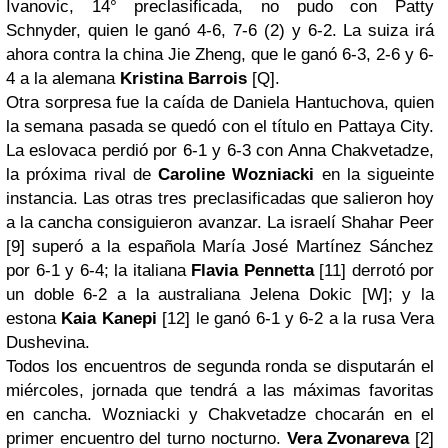
Ivanovic, 14° preclasificada, no pudo con Patty
Schnyder, quien le ganó 4-6, 7-6 (2) y 6-2. La suiza irá
ahora contra la china Jie Zheng, que le ganó 6-3, 2-6 y 6-
4 a la alemana
Kristina Barrois
[Q].
Otra sorpresa fue la caída de Daniela Hantuchova, quien
la semana pasada se quedó con el título en Pattaya City.
La eslovaca perdió por 6-1 y 6-3 con Anna Chakvetadze,
la próxima rival de
Caroline Wozniacki
en la sigueinte
instancia. Las otras tres preclasificadas que salieron hoy
a la cancha consiguieron avanzar. La israelí Shahar Peer
[9] superó a la española María José Martínez Sánchez
por 6-1 y 6-4; la italiana
Flavia Pennetta
[11] derrotó por
un doble 6-2 a la australiana Jelena Dokic [W]; y la
estona
Kaia Kanepi
[12] le ganó 6-1 y 6-2 a la rusa Vera
Dushevina.
Todos los encuentros de segunda ronda se disputarán el
miércoles, jornada que tendrá a las máximas favoritas
en cancha. Wozniacki y Chakvetadze chocarán en el
primer encuentro del turno nocturno.
Vera Zvonareva
[2]