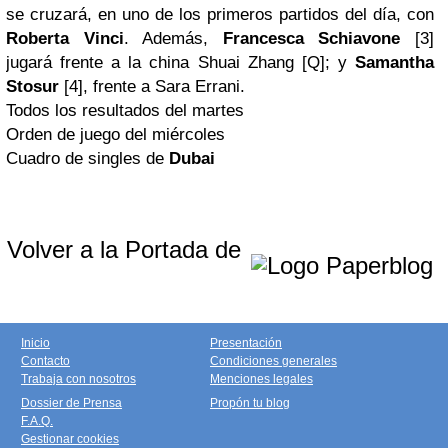
se cruzará, en uno de los primeros partidos del día, con
Roberta Vinci
. Además,
Francesca Schiavone
[3]
jugará frente a la china Shuai Zhang [Q]; y
Samantha
Stosur
[4], frente a Sara Errani.
Todos los resultados del martes
Orden de juego del miércoles
Cuadro de singles de
Dubai
Volver a la Portada de
Inicio
Presentación
Contacto
Condiciones generales
Trabaja con nosotros
Menciones legales
Dossier de Prensa
Propón tu blog
F.A.Q.
Gestionar cookies