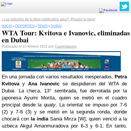
¿Los artículos de tu blog publicados aquí? ¡Propón tu blog!
INICIO
›
DEPORTES
›
TENIS
›
DUBAI
WTA Tour: Kvitova e Ivanovic, eliminadas
en Dubai
Publicado el 15 febrero 2011 por
Cuarentacero
En una jornada con varios resultados inesperados,
Petra
Kvitova
y
Ana Ivanovic
se despidieron del WTA de
Dubai. La checa, 13° sembrada, fue derrotada por la
japonesa Ayumi Morita, quien se metió en el cuadro
principal desde la
qualy
. La oriental se impuso por 7-6
(2) y 7-6 (3) y se metió en la segunda ronda, donde
chocará con
la india
Sania Mirza [W], quien venció a la
uzbeca Akgul Amanmuradova por 6-3 y 6-1. En tanto,