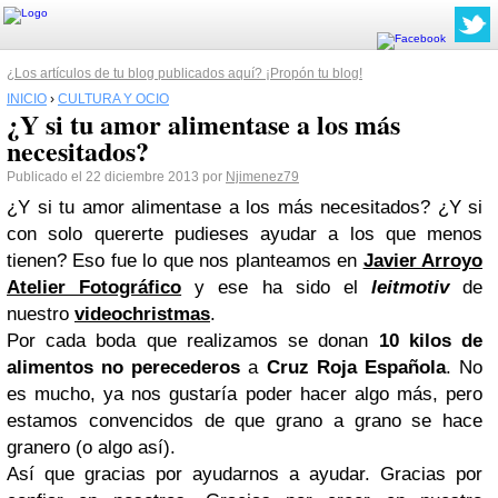
¿Los artículos de tu blog publicados aquí? ¡Propón tu blog!
INICIO
›
CULTURA Y OCIO
¿Y si tu amor alimentase a los más
necesitados?
Publicado el 22 diciembre 2013 por
Njimenez79
¿Y si tu amor alimentase a los más necesitados? ¿Y si
con solo quererte pudieses ayudar a los que menos
tienen? Eso fue lo que nos planteamos en
Javier Arroyo
Atelier Fotográfico
y ese ha sido el
leitmotiv
de
nuestro
videochristmas
.
Por cada boda que realizamos se donan
10 kilos de
alimentos no perecederos
a
Cruz Roja Española
. No
es mucho, ya nos gustaría poder hacer algo más, pero
estamos convencidos de que grano a grano se hace
granero (o algo así).
Así que gracias por ayudarnos a ayudar. Gracias por