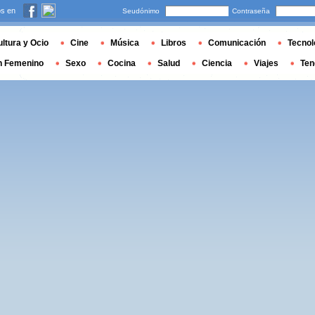
s en
Seudónimo
Contraseña
ltura y Ocio
Cine
Música
Libros
Comunicación
Tecnol
n Femenino
Sexo
Cocina
Salud
Ciencia
Viajes
Ten