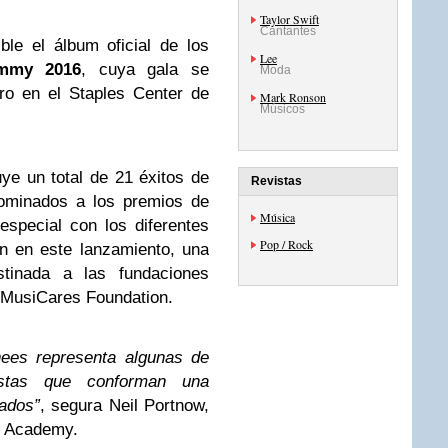
Taylor Swift
Cantantes
le el álbum oficial de los
Lee
mmy 2016
, cuya gala se
Moda
ro en el Staples Center de
Mark Ronson
Músicos
uye un total de 21 éxitos de
Revistas
nominados a los premios de
Música
special con los diferentes
Pop / Rock
an en este lanzamiento, una
stinada a las fundaciones
MusiCares Foundation.
es representa algunas de
istas que conforman una
nados”
, segura Neil Portnow,
g Academy.