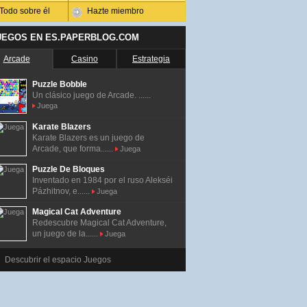
Todo sobre él
Hazte miembro
UEGOS EN ES.PAPERBLOG.COM
Arcade
Casino
Estrategia
Puzzle Bobble
Un clásico juego de Arcade. ......
Juega
Karate Blazers
Karate Blazers es un juego de
Arcade, que forma......
Juega
Puzzle De Bloques
Inventado en 1984 por el ruso Alekséi
Pázhitnov, e......
Juega
Magical Cat Adventure
Redescubre Magical Cat Adventure,
un juego de la......
Juega
Descubrir el espacio Juegos