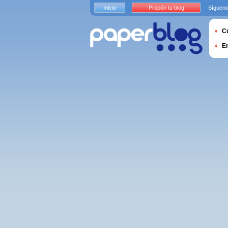
Inicio
Propón tu blog
Sígueno
Cu
E