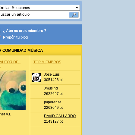
¿ Aún no eres miembro ?
Propón tu blog
A COMUNIDAD MÚSICA
 AUTOR DEL
TOP MIEMBROS
A
Jose Luis
3051426 pt
Jmusind
2622697 pt
jmporense
2263049 pt
her A.l.
DAVID GALLARDO
2143127 pt