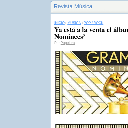
Revista Música
INICIO
›
MÚSICA
›
POP / ROCK
Ya está a la venta el á
Nominees’
Por
Popelera