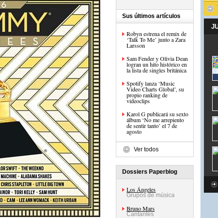
Sus últimos artículos
J
Robyn estrena el remix de
‘Talk To Me’ junto a Zara
Larsson
Sam Fender y Olivia Dean
logran un hito histórico en
la lista de singles británica
Spotify lanza ‘Music
Video Charts Global’, su
propio ranking de
videoclips
Karol G publicará su sexto
álbum ‘No me arrepiento
de sentir tanto’ el 7 de
agosto
Ver todos
Dossiers Paperblog
Los Ángeles
Grupos de música
Bruno Mars
Cantantes