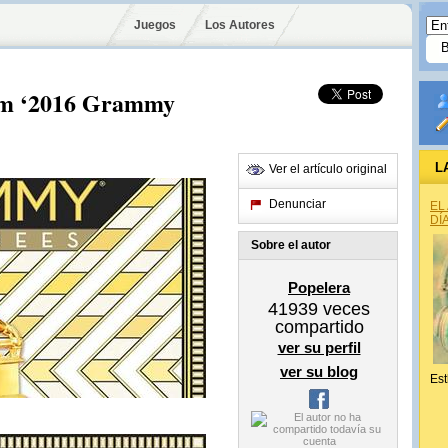
Juegos
Los Autores
lbum ‘2016 Grammy
L
Ver el artículo original
Denunciar
EL
DÍ
Sobre el autor
Popelera
41939
veces
compartido
ver su perfil
ver su blog
Est