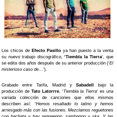
Los chicos de
Efecto Pasillo
ya han puesto a la venta
su nuevo trabajo discográfico,
‘Tiembla la Tierra
‘, que
se edita dos años después de su anterior producción (‘
El
misterioso caso de…’
).
Grabado entre Tarifa, Madrid y
Sabadell
bajo la
producción de
Tato Latorrre
, ‘
Tiembla la Tierra
‘ es una
variada colección de canciones que ellos mismos
describen así:
“Hemos resaltado lo latino y hemos
arriesgado más con las fusiones. Mezclamos reguetones
con bachata y hay reggaepop, sambapop y ska. Y las