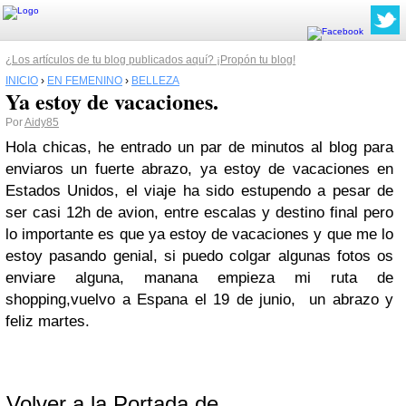
¿Los artículos de tu blog publicados aquí? ¡Propón tu blog!
INICIO
›
EN FEMENINO
›
BELLEZA
Ya estoy de vacaciones.
Por
Aidy85
Hola chicas, he entrado un par de minutos al blog para
enviaros un fuerte abrazo, ya estoy de vacaciones en
Estados Unidos, el viaje ha sido estupendo a pesar de
ser casi 12h de avion, entre escalas y destino final pero
lo importante es que ya estoy de vacaciones y que me lo
estoy pasando genial, si puedo colgar algunas fotos os
enviare alguna, manana empieza mi ruta de
shopping,vuelvo a Espana el 19 de junio, un abrazo y
feliz martes.
Volver a la Portada de