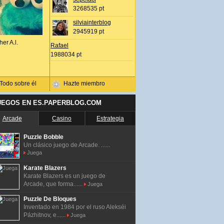
3268535 pt
silviainterblog
2945919 pt
her A.l.
Rafael
1988034 pt
Todo sobre él
Hazte miembro
UEGOS EN ES.PAPERBLOG.COM
Arcade
Casino
Estrategia
Puzzle Bobble
Un clásico juego de Arcade. ......
Juega
Karate Blazers
Karate Blazers es un juego de
Arcade, que forma......
Juega
Puzzle De Bloques
Inventado en 1984 por el ruso Alekséi
Pázhitnov, e......
Juega