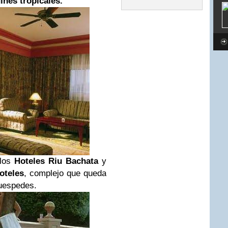
ínes tropicales.
 los
Hoteles Riu Bachata
y
oteles
, complejo que queda
huespedes.