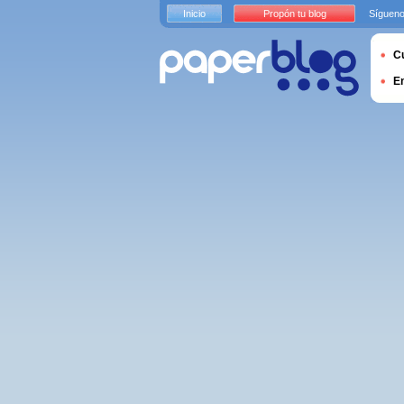
Inicio
Propón tu blog
Sígueno
Cu
E