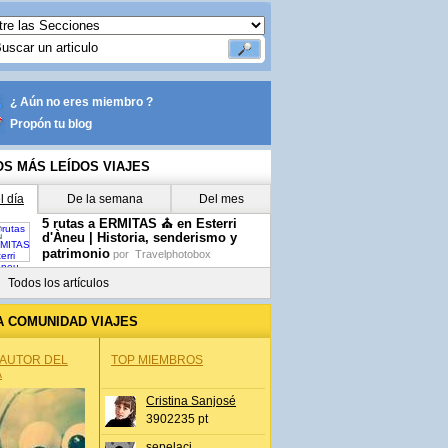
¿ Aún no eres miembro ?
Propón tu blog
OS MÁS LEÍDOS VIAJES
l día
De la semana
Del mes
5 rutas a ERMITAS ⛪ en Esterri
d'Àneu | Historia, senderismo y
patrimonio
por
Travelphotobox
Todos los artículos
A COMUNIDAD VIAJES
 AUTOR DEL
TOP MIEMBROS
A
Cristina Sanjosé
3902235 pt
sepelaci