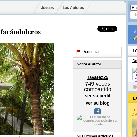
Juegos
Los Autores
 faránduleros
L
Denunciar
De
Sobre el autor
Tavarez25
749
veces
compartido
ver su perfil
L
ver su blog
EL
DÍ
Sus últimos artículos