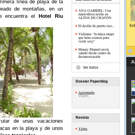
primera línea de playa de la
deado de montañas, en un
ANA GABRIEL: Una
maravillosa noche en
 se encuentra el
Hotel Riu
ALTOS DE CHAVÓN
El desfile de puerto rico...
Est
Vickiana: “la única mujer
que tiene esencia para
vestir sexy"
Manny Manuel envía
saludo desde centro de
desintoxicación
J
Ver todos
Dossier Paperblog
Aeropuerto
Viajes
Revista
rutar de unas vacaciones
acas en la playa y de unos
Viajes