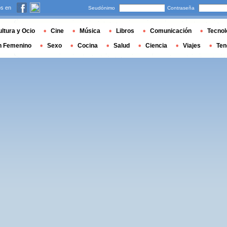
s en
Seudónimo
Contraseña
ltura y Ocio
Cine
Música
Libros
Comunicación
Tecnol
n Femenino
Sexo
Cocina
Salud
Ciencia
Viajes
Ten