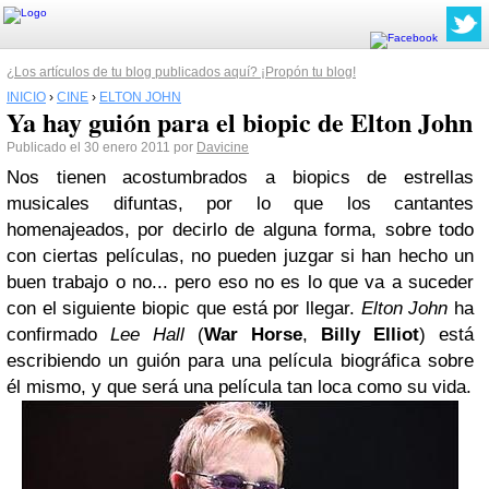
¿Los artículos de tu blog publicados aquí? ¡Propón tu blog!
INICIO
›
CINE
›
ELTON JOHN
Ya hay guión para el biopic de Elton John
Publicado el 30 enero 2011 por
Davicine
Nos tienen acostumbrados a biopics de estrellas
musicales difuntas, por lo que los cantantes
homenajeados, por decirlo de alguna forma, sobre todo
con ciertas películas, no pueden juzgar si han hecho un
buen trabajo o no... pero eso no es lo que va a suceder
con el siguiente biopic que está por llegar.
Elton John
ha
confirmado
Lee Hall
(
War Horse
,
Billy Elliot
) está
escribiendo un guión para una película biográfica sobre
él mismo, y que será una película tan loca como su vida.