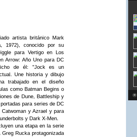
ado artista británico Mark
a, 1972), conocido por su
Diggle para Vertigo en Los
en Arrow: Año Uno para DC
dicho de él: "Jock es un
tual. Une historia y dibujo
a trabajado en el diseño
ículas como Batman Begins o
iones de Dune, Battleship y
 portadas para series de DC
 Catwoman y Azrael y para
underbolts y Dark X-Men.
cluyen una etapa en la serie
a Greg Rucka protagonizada