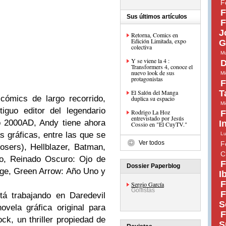
F
F
Sus últimos artículos
F
J
Retorna, Comics en
Edición Limitada, expo
G
colectiva
Mu
Y se viene la 4 :
D
Transformers 4, conoce el
nuevo look de sus
Mi
protagonistas
F
El Salón del Manga
T
cómics de largo recorrido,
Mi
iguo editor del legendario
Rodrigo La Hoz
F
entrevistado por Jesús
co 2000AD, Andy tiene ahora
I
Cossio en "El CuyTV."
 gráficas, entre las que se
Lu
Ver todos
F
sers), Hellblazer, Batman,
C
o, Reinado Oscuro: Ojo de
F
Dossier Paperblog
ge, Green Arrow: Año Uno y
I
F
Sergio García
Golfistas
F
tá trabajando en Daredevil
S
vela gráfica original para
F
ck, un thriller propiedad de
S