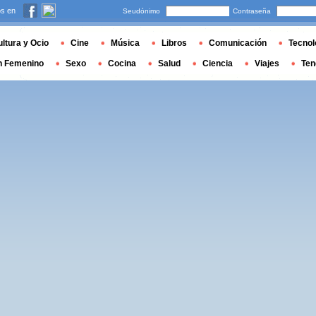
s en
Seudónimo
Contraseña
ltura y Ocio
Cine
Música
Libros
Comunicación
Tecnol
n Femenino
Sexo
Cocina
Salud
Ciencia
Viajes
Ten