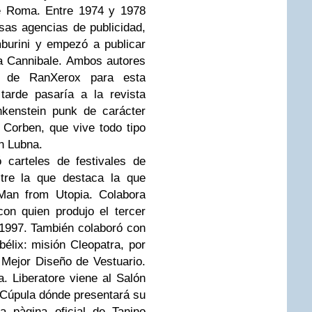
de Roma. Entre 1974 y 1978
sas agencias de publicidad,
burini y empezó a publicar
a Cannibale. Ambos autores
e de RanXerox para esta
tarde pasaría a la revista
nkenstein punk de carácter
d Corben, que vive todo tipo
en Lubna.
 carteles de festivales de
tre la que destaca la que
Man from Utopia. Colabora
on quien produjo el tercer
1997. También colaboró con
bélix: misión Cleopatra, por
Mejor Diseño de Vestuario.
a. Liberatore viene al Salón
 Cúpula dónde presentará su
a pàgina oficial de Tanino