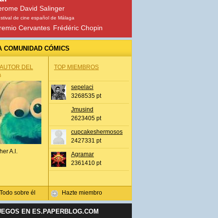
erome David Salinger
stival de cine español de Málaga
remio Cervantes
Frédéric Chopin
A COMUNIDAD CÓMICS
 AUTOR DEL
TOP MIEMBROS
A
sepelaci
3268535 pt
Jmusind
2623405 pt
cupcakeshermosos
2427331 pt
her A.l.
Agramar
2361410 pt
Todo sobre él
Hazte miembro
UEGOS EN ES.PAPERBLOG.COM