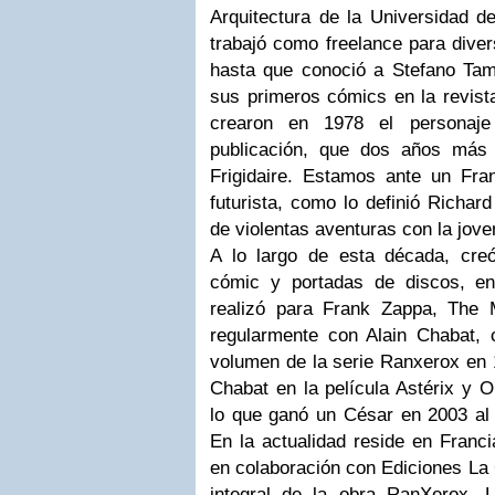
Arquitectura de la Universidad 
trabajó como freelance para diver
hasta que conoció a Stefano Tam
sus primeros cómics en la revist
crearon en 1978 el personaj
publicación, que dos años más 
Frigidaire. Estamos ante un Fra
futurista, como lo definió Richar
de violentas aventuras con la jov
A lo largo de esta década, creó
cómic y portadas de discos, en
realizó para Frank Zappa, The 
regularmente con Alain Chabat, c
volumen de la serie Ranxerox en 
Chabat en la película Astérix y O
lo que ganó un César en 2003 al 
En la actualidad reside en Franci
en colaboración con Ediciones La
integral de la obra RanXerox. L