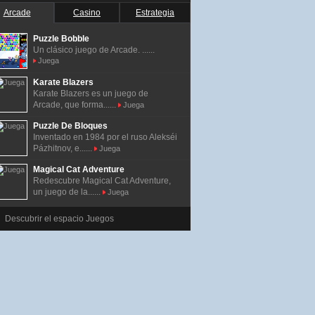
Arcade
Casino
Estrategia
Puzzle Bobble
Un clásico juego de Arcade. ......
Juega
Karate Blazers
Karate Blazers es un juego de
Arcade, que forma......
Juega
Puzzle De Bloques
Inventado en 1984 por el ruso Alekséi
Pázhitnov, e......
Juega
Magical Cat Adventure
Redescubre Magical Cat Adventure,
un juego de la......
Juega
Descubrir el espacio Juegos