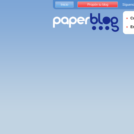
Inicio
Propón tu blog
Sígueno
Cu
E