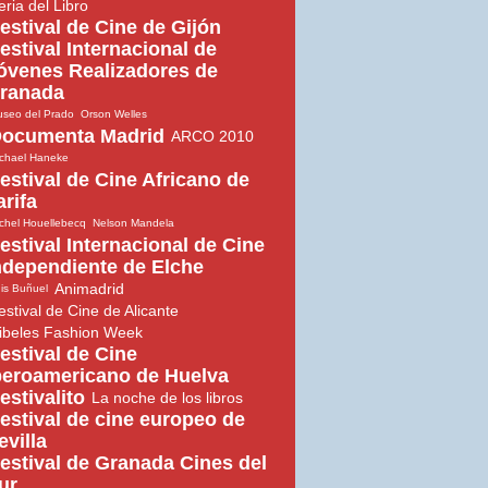
eria del Libro
estival de Cine de Gijón
estival Internacional de
óvenes Realizadores de
ranada
seo del Prado
Orson Welles
ocumenta Madrid
ARCO 2010
chael Haneke
estival de Cine Africano de
arifa
chel Houellebecq
Nelson Mandela
estival Internacional de Cine
ndependiente de Elche
Animadrid
is Buñuel
estival de Cine de Alicante
ibeles Fashion Week
estival de Cine
beroamericano de Huelva
estivalito
La noche de los libros
estival de cine europeo de
evilla
estival de Granada Cines del
ur