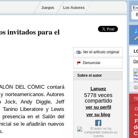
Juegos
Los Autores
s invitados para el
L
Ver el artículo original
De
Denunciar
Sobre el autor
SALÓN DEL CÓMIC contará
Lanuez
 y norteamericanos. Autores
5778
veces
T
compartido
o Jock, Andy Diggle, Jeff
ver su perfil
 Tanino Liberatore y Lewis
O
ver su blog
Ka
 presencia en el Salón del
F
nicial se le añadirán nuevos
d
s.
C