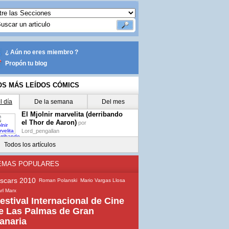
¿ Aún no eres miembro ?
Propón tu blog
OS MÁS LEÍDOS CÓMICS
l día
De la semana
Del mes
El Mjolnir marvelita (derribando
el Thor de Aaron)
por
Lord_pengallan
Todos los artículos
EMAS POPULARES
scars 2010
Roman Polanski
Mario Vargas Llosa
rl Marx
estival Internacional de Cine
e Las Palmas de Gran
anaria