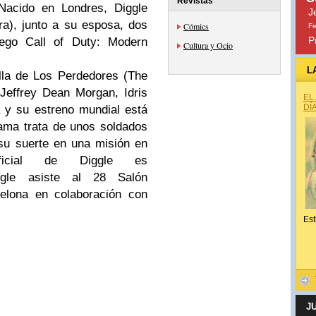
Revistas
Nacido en Londres, Diggle
J
ra), junto a su esposa, dos
Cómics
Fe
P
uego Call of Duty: Modern
Cultura y Ocio
L
lla de Los Perdedores (The
Jeffrey Dean Morgan, Idris
EL
DÍ
 y su estreno mundial está
rama trata de unos soldados
su suerte en una misión en
ficial de Diggle es
ggle asiste al 28 Salón
celona en colaboración con
Est
J