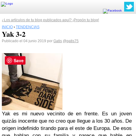
¿Los artículos de tu blog publicados aquí? ¡Propón tu blog!
INICIO
›
TENDENCIAS
Yak 3-2
Publicado el 04 junio 2019 por
Gatis
@gatis75
Save
Yak es mi nuevo vecinito de en frente. Es un joven
quizás inocente que no creo que llegue a los 30 años. De
origen indefinido tirando para el este de Europa. De esos
que hablan con su familia y parece que hable en