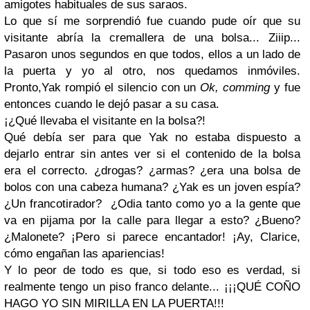
amigotes habituales de sus saraos.
Lo que sí me sorprendió fue cuando pude oír que su
visitante abría la cremallera de una bolsa... Ziiip...
Pasaron unos segundos en que todos, ellos a un lado de
la puerta y yo al otro, nos quedamos inmóviles.
Pronto,Yak rompió el silencio con un
Ok, comming
y fue
entonces cuando le dejó pasar a su casa.
¡¿Qué llevaba el visitante en la bolsa?!
Qué debía ser para que Yak no estaba dispuesto a
dejarlo entrar sin antes ver si el contenido de la bolsa
era el correcto. ¿drogas? ¿armas? ¿era una bolsa de
bolos con una cabeza humana? ¿Yak es un joven espía?
¿Un francotirador? ¿Odia tanto como yo a la gente que
va en pijama por la calle para llegar a esto? ¿Bueno?
¿Malonete? ¡Pero si parece encantador! ¡Ay, Clarice,
cómo engañan las apariencias!
Y lo peor de todo es que, si todo eso es verdad, si
realmente tengo un piso franco delante... ¡¡¡QUÉ COÑO
HAGO YO SIN MIRILLA EN LA PUERTA!!!