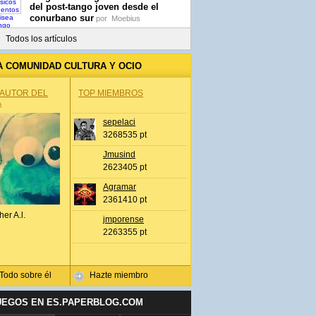
del post-tango joven desde el
conurbano sur
por
Moebius
Todos los artículos
A COMUNIDAD CULTURA Y OCIO
 AUTOR DEL
TOP MIEMBROS
A
sepelaci
3268535 pt
Jmusind
2623405 pt
Agramar
2361410 pt
her A.l.
jmporense
2263355 pt
Todo sobre él
Hazte miembro
UEGOS EN ES.PAPERBLOG.COM