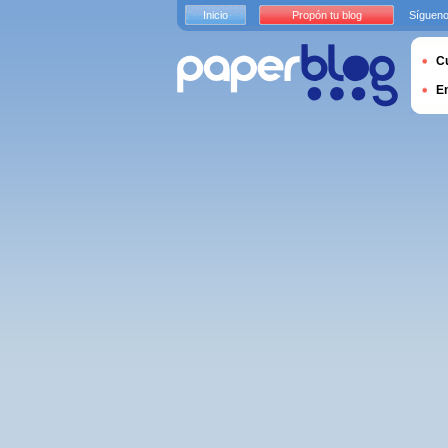
Inicio
Propón tu blog
Sígueno
Cu
E