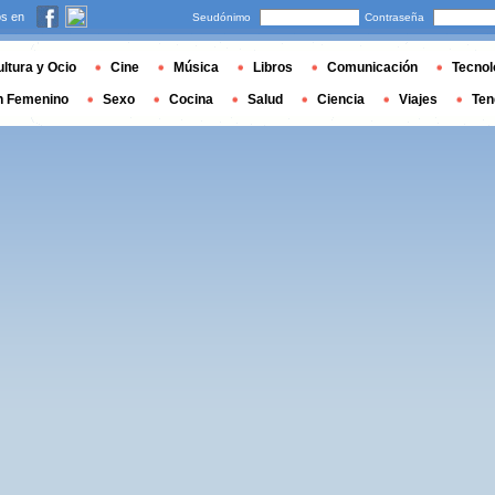
s en
Seudónimo
Contraseña
ltura y Ocio
Cine
Música
Libros
Comunicación
Tecnol
n Femenino
Sexo
Cocina
Salud
Ciencia
Viajes
Ten