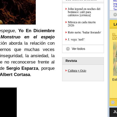
John legend en noches del
botánico: café para
cafeteros [crónica]
Música en cada rincón
L
2026
espegue
,
Yo En Diciembre
Ruto neón: 'bailar llorando'
EL
e
Monstruo en el espejo
DÍ
J. vega: 'ned!'
ción aborda la relación con
nternos que muchas veces
Ver todos
nseguridad, la ansiedad, la
Revista
e no reconocerse frente al
a de
Sergio Esparza
, porque
Cultura y Ocio
Albert Cortasa
.
Est
J