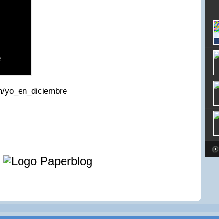
m/yo_en_diciembre
e