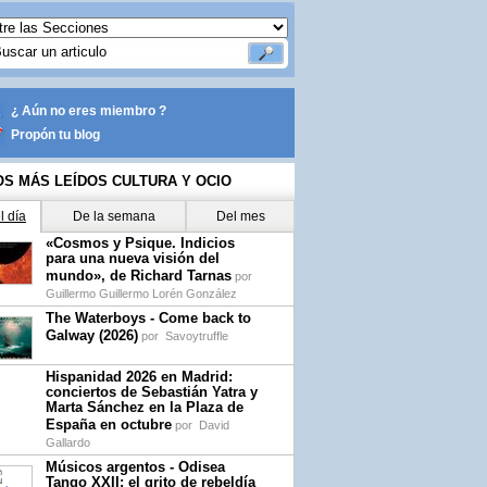
¿ Aún no eres miembro ?
Propón tu blog
OS MÁS LEÍDOS CULTURA Y OCIO
l día
De la semana
Del mes
«Cosmos y Psique. Indicios
para una nueva visión del
mundo», de Richard Tarnas
por
Guillermo Guillermo Lorén González
The Waterboys - Come back to
Galway (2026)
por
Savoytruffle
Hispanidad 2026 en Madrid:
conciertos de Sebastián Yatra y
Marta Sánchez en la Plaza de
España en octubre
por
David
Gallardo
Músicos argentos - Odisea
Tango XXII: el grito de rebeldía