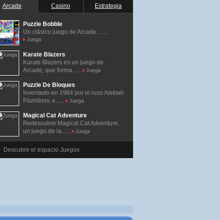
Arcade
Casino
Estrategia
Puzzle Bobble
Un clásico juego de Arcade. ......
Juega
Karate Blazers
Karate Blazers es un juego de
Arcade, que forma......
Juega
Puzzle De Bloques
Inventado en 1984 por el ruso Alekséi
Pázhitnov, e......
Juega
Magical Cat Adventure
Redescubre Magical Cat Adventure,
un juego de la......
Juega
Descubrir el espacio Juegos