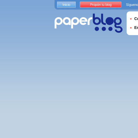
Inicio
Propón tu blog
Sígueno
Cu
E