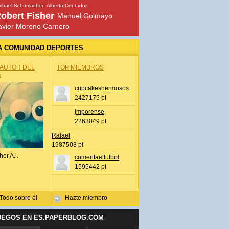
chael Schumacher
Alberto Contador
obert Fisher
Manuel Golmayo
avier Moreno Carnero
A COMUNIDAD DEPORTES
 AUTOR DEL
TOP MIEMBROS
A
cupcakeshermosos
2427175 pt
jmporense
2263049 pt
Rafael
1987503 pt
her A.l.
comentaelfutbol
1595442 pt
Todo sobre él
Hazte miembro
UEGOS EN ES.PAPERBLOG.COM