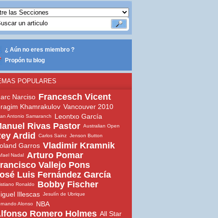
¿ Aún no eres miembro ?
Propón tu blog
EMAS POPULARES
Francesch Vicent
arc Narciso
bragim Khamrakulov
Vancouver 2010
Leontxo García
an Antonio Samaranch
anuel Rivas Pastor
Australian Open
ey Ardid
Carlos Sainz
Jenson Button
Vladimir Kramnik
oland Garros
Arturo Pomar
fael Nadal
rancisco Vallejo Pons
osé Luis Fernández García
Bobby Fischer
istiano Ronaldo
iguel Illescas
Jesulín de Ubrique
NBA
rnando Alonso
lfonso Romero Holmes
All Star