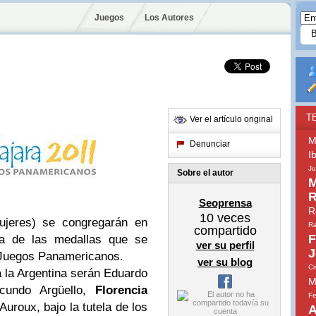
Juegos
Los Autores
T
Ver el artículo original
M
Denunciar
I
Ju
Sobre el autor
M
R
Seoprensa
R
10
veces
ujeres) se congregarán en
Ra
compartido
F
na de las medallas que se
ver su perfil
J
 Juegos Panamericanos.
ver su blog
Cr
 la Argentina serán Eduardo
M
acundo Argüello,
Florencia
Fe
Auroux, bajo la tutela de los
A