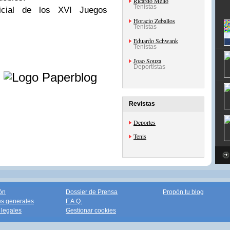
Ricardo Mello
Tenistas
ficial de los XVI Juegos
Horacio Zeballos
Tenistas
Eduardo Schwank
Tenistas
Joao Souza
e
Deportistas
Revistas
Deportes
Tenis
ón
Dossier de Prensa
Propón tu blog
s generales
F.A.Q.
legales
Gestionar cookies