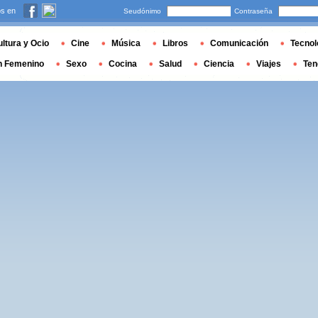
s en
Seudónimo
Contraseña
ltura y Ocio
Cine
Música
Libros
Comunicación
Tecnol
n Femenino
Sexo
Cocina
Salud
Ciencia
Viajes
Ten