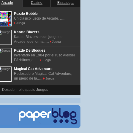
Arcade
Casino
Estrategia
Puzzle Bobble
Un clásico juego de Arcade. ......
Juega
Karate Blazers
Karate Blazers es un juego de
Arcade, que forma......
Juega
Puzzle De Bloques
Inventado en 1984 por el ruso Alekséi
Pázhitnov, e......
Juega
Magical Cat Adventure
Redescubre Magical Cat Adventure,
un juego de la......
Juega
Descubrir el espacio Juegos