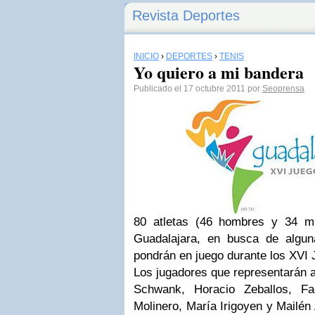
Revista Deportes
INICIO
›
DEPORTES
›
TENIS
Yo quiero a mi bandera
Publicado el 17 octubre 2011 por
Seoprensa
80 atletas (46 hombres y 34 m
Guadalajara, en busca de algu
pondrán en juego durante los XVI
Los jugadores que representarán a
Schwank, Horacio Zeballos, F
Molinero, María Irigoyen y Mailén 