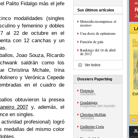
l Palito Fidalgo más el jefe
Mi
R
Sus últimos artículos
J
cinco modalidades (singles
Merecida recompensa: el
ascenso
culino y femenino y dobles
L
17 al 22 de octubre en el
Una dosis de optimismo
cuenta con 12 canchas y un
EL
Función de gala
DÍ
as.
Rankings del 16 de abril
de 2012
ballos, Joao Souza, Ricardo
Schwank saldrán como los
Ver todos
e Christina Mchale, Irina
Molinero y Verónica Cepede
Dossiers Paperblog
embradas en el cuadro de
Florencia
ciudades
Est
llos obtuvieron la presea
Guadalajara
Regiones del mundo
aneiro 2007
y, además, el
nce en singles.
Christina McHale
Tenistas
actividad profesional) logró
Guillermo Coria
as medallas del mismo color
Tenistas
J
dobles.