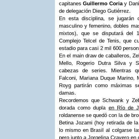
capitanes
Guillermo Coria
y Danie
de delegación Diego Gutiérrez.
En esta disciplina, se jugarán 
masculino y femenino, dobles mas
mixtos), que se disputará del 
Complejo Telcel de Tenis, que 
estadio para casi 2 mil 600 person
En el main draw de caballeros, Ze
Mello, Rogerio Dutra Silva y 
cabezas de series. Mientras qu
Falconi, Mariana Duque Marino, 
Royg partirán como máximas s
damas.
Recordemos que Schwank y Zeba
dorada como dupla
en Río de J
roldanense se quedó con la de bro
Betina Jozami (hoy retirada de la 
lo mismo en Brasil al colgarse l
pero junto a Jorgelina Cravero en 