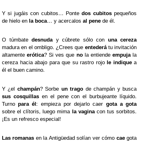
Y si jugáis con cubitos… Ponte
dos cubitos
pequeños
de hielo
en
la boca
… y acercalos
al pene
de él.
O túmbate
desnuda
y cúbrete sólo con
una cereza
madura en el ombligo. ¿Crees que
entederá
tu invitación
altamente
erótica
? Si ves que
no
la entiende
empuja
la
cereza hacia abajo para que su rastro rojo
le indique
a
él el buen camino.
Y ¿el
champán
? Sorbe
un trago
de champán y busca
sus cosquillas
en el pene con el burbujeante líquido.
Turno
para él
: empieza por dejarlo caer
gota a gota
sobre el clítoris, luego mima
la vagina
con tus sorbitos.
¡Es un refresco especial!
Las romanas
en la Antigüedad solían ver cómo
cae
gota