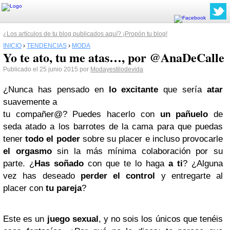
¿Los artículos de tu blog publicados aquí? ¡Propón tu blog!
INICIO
›
TENDENCIAS
›
MODA
Yo te ato, tu me atas…, por @AnaDeCalle
Publicado el 25 junio 2015 por
Modayestilodevida
¿Nunca has pensado en
lo excitante
que sería
atar
suavemente a
tu compañer@? Puedes hacerlo con
un pañuelo
de
seda atado a los barrotes de la cama para que puedas
tener
todo el poder
sobre su placer e incluso provocarle
el orgasmo
sin la más mínima colaboración por su
parte. ¿
Has soñado
con que te lo haga
a ti
? ¿Alguna
vez has deseado
perder el control
y entregarte al
placer con
tu pareja
?
Este es un
juego sexual
, y no sois los únicos que tenéis