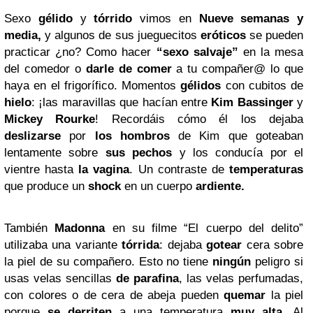
Sexo
gélido
y
tórrido
vimos en
Nueve semanas y
media,
y algunos de sus jueguecitos
eróticos
se pueden
practicar ¿no? Como hacer
“sexo salvaje”
en la mesa
del comedor o
darle de comer
a tu compañer@ lo que
haya en el frigorífico. Momentos
gélidos
con cubitos de
hielo
: ¡las maravillas que hacían entre
Kim Bassinger
y
Mickey Rourke
! Recordáis cómo él los dejaba
deslizarse
por
los hombros
de Kim que goteaban
lentamente sobre
sus pechos
y los conducía por el
vientre hasta
la vagina
. Un contraste de
temperaturas
que produce un
shock
en un cuerpo
ardiente.
También
Madonna
en su filme “El cuerpo del delito”
utilizaba una variante
tórrida
: dejaba
gotear
cera sobre
la piel de su compañero. Esto no tiene
ningún
peligro si
usas velas sencillas
de parafina
, las velas perfumadas,
con colores o de cera de abeja pueden
quemar
la piel
porque
se derriten
a una temperatura
muy alta
. Al