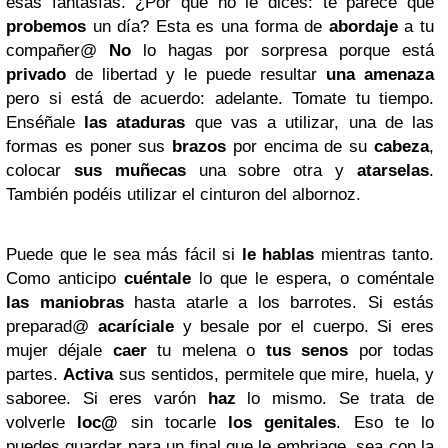
esas fantasías. ¿Por qué no le dices: te parece que
probemos
un día? Esta es una forma de
abordaje
a tu
compañer@
No
lo hagas por sorpresa porque está
privado
de libertad y le puede resultar
una amenaza
pero si está de acuerdo: adelante. Tomate tu tiempo.
Enséñale
las ataduras
que vas a utilizar, una de las
formas es poner sus
brazos
por encima de su
cabeza
,
colocar
sus muñecas
una sobre otra y
atarselas
.
También podéis utilizar el cinturon del albornoz.
Puede que le sea más fácil si
le hablas
mientras tanto.
Como anticipo
cuéntale
lo que le espera, o coméntale
las maniobras
hasta atarle a los barrotes. Si estás
preparad@
acaríciale
y besale por el cuerpo. Si eres
mujer déjale
caer
tu melena o
tus senos
por todas
partes.
Activa
sus sentidos, permitele que mire, huela, y
saboree. Si eres varón
haz
lo mismo. Se trata de
volverle
loc@
sin tocarle
los genitales
. Eso te lo
puedes guardar para un final que le embriage, sea con la