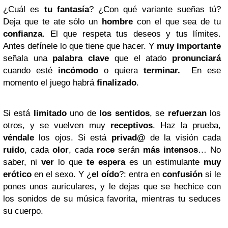
¿Cuál es
tu fantasía
? ¿Con qué variante sueñas tú?
Deja que te ate sólo un
hombre
con el que sea de tu
confianza
. El que respeta tus deseos y tus límites.
Antes defínele lo que tiene que hacer. Y
muy importante
señala una
palabra clave
que el atado
pronunciará
cuando esté
incómodo
o quiera
terminar.
En ese
momento el juego habrá
finalizado
.
Si está
limitado
uno de
los sentidos
, se
refuerzan
los
otros, y se vuelven muy
receptivos
. Haz la prueba,
véndale
los ojos. Si está
privad@
de la visión cada
ruido
, cada
olor
, cada
roce
serán
más intensos
… No
saber, ni
ver
lo que
te espera
es un estimulante
muy
erótico
en el sexo. Y ¿
el oído
?: entra en
confusión
si le
pones unos auriculares, y le dejas que se hechice con
los sonidos de su música favorita, mientras tu seduces
su cuerpo.