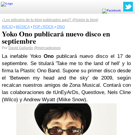
¿Los artículos de tu blog publicados aquí? ¡Propón tu blog!
INICIO
›
MÚSICA
›
POP / ROCK
›
ONO
Yoko Ono publicará nuevo disco en
septiembre
Por
David Gallardo
@mercadeopop
La inefable Yoko
Ono
publicará nuevo disco el 17 de
septiembre. Se titulará 'Take me to the land of hell' y lo
firma la Plastic Ono Band. Supone su primer disco desde
el 'Between my head and the sky' de 2009, según
recalcan nuestros amigos de Zona Musical. Contará con
las colaboraciones de tUnEyArDs, Questlove, Nels Cline
(Wilco) y Andrew Wyatt (Miike Snow).