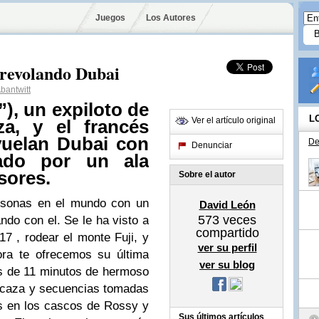
Juegos
Los Autores
brevolando Dubai
antwitt
), un expiloto de
L
Ver el artículo original
a, y el francés
vuelan Dubai con
De
Denunciar
ado por un ala
sores.
Sobre el autor
rsonas en el mundo con un
David León
573
veces
ndo con el. Se le ha visto a
compartido
7 , rodear el monte Fuji, y
ver su perfil
ora te ofrecemos su última
ver su blog
s de 11 minutos de hermoso
 caza y secuencias tomadas
s en los cascos de Rossy y
Sus últimos artículos