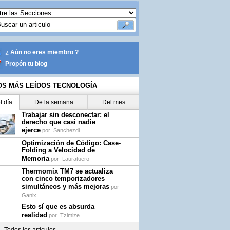
¿ Aún no eres miembro ?
Propón tu blog
OS MÁS LEÍDOS TECNOLOGÍA
l día
De la semana
Del mes
Trabajar sin desconectar: el
derecho que casi nadie
ejerce
por
Sanchezdi
Optimización de Código: Case-
Folding a Velocidad de
Memoria
por
Lauratuero
Thermomix TM7 se actualiza
con cinco temporizadores
simultáneos y más mejoras
por
Ganix
Esto sí que es absurda
realidad
por
Tzimize