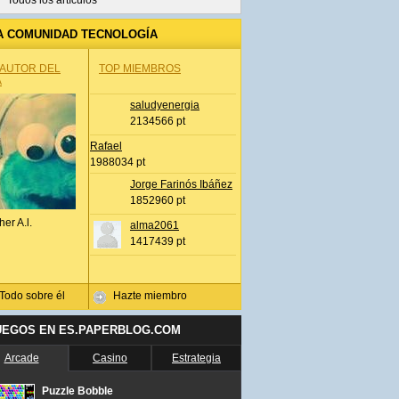
Todos los artículos
A COMUNIDAD TECNOLOGÍA
 AUTOR DEL
TOP MIEMBROS
A
saludyenergia
2134566 pt
Rafael
1988034 pt
Jorge Farinós Ibáñez
1852960 pt
her A.l.
alma2061
1417439 pt
Todo sobre él
Hazte miembro
UEGOS EN ES.PAPERBLOG.COM
Arcade
Casino
Estrategia
Puzzle Bobble