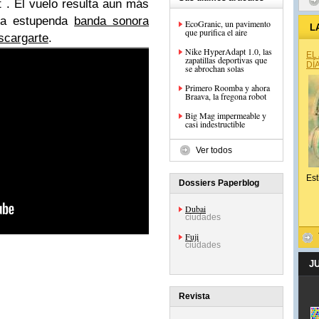
t . El vuelo resulta aun más
 la estupenda
banda sonora
EcoGranic, un pavimento
L
que purifica el aire
scargarte
.
Nike HyperAdapt 1.0, las
EL
zapatillas deportivas que
DÍ
se abrochan solas
Primero Roomba y ahora
Braava, la fregona robot
Big Mag impermeable y
casi indestructible
Ver todos
Est
Dossiers Paperblog
Dubai
ciudades
Fuji
ciudades
J
Revista