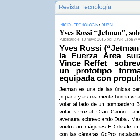
Revista Tecnología
INICIO
›
TECNOLOGÍA
›
DUBAI
Yves Rossi “Jetman”, so
Publicado el 13 mayo 2015 por
David León
@Ab
Yves Rossi (“Jetman”
la Fuerza Area suiz
Vince Reffet sobre
un prototipo form
equipada con propul
Jetman es una de las únicas pe
jetpack y es realmente bueno vola
volar al lado de un bombardero B1
volar sobre el Gran Cañón , ah
aventura sobrevolando Dubai. Má
vuelo con imágenes HD desde un
con las cámaras GoPro instalada