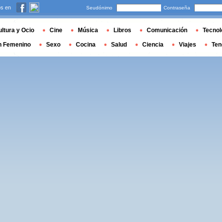
s en
Seudónimo
Contraseña
ltura y Ocio
Cine
Música
Libros
Comunicación
Tecnol
n Femenino
Sexo
Cocina
Salud
Ciencia
Viajes
Ten