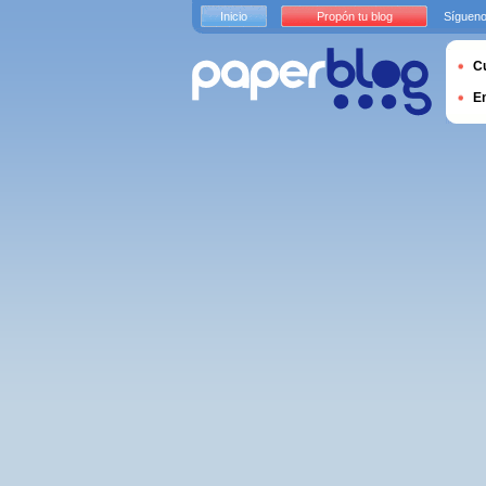
Inicio
Propón tu blog
Sígueno
Cu
E