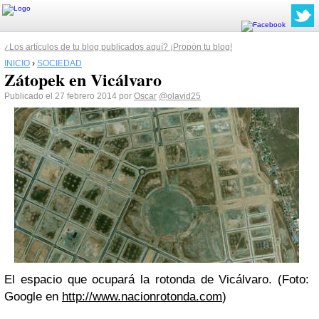
¿Los artículos de tu blog publicados aquí? ¡Propón tu blog!
INICIO
›
SOCIEDAD
Zátopek en Vicálvaro
Publicado el 27 febrero 2014 por
Oscar
@olavid25
El espacio que ocupará la rotonda de Vicálvaro. (Foto:
Google en
http://www.nacionrotonda.com
)