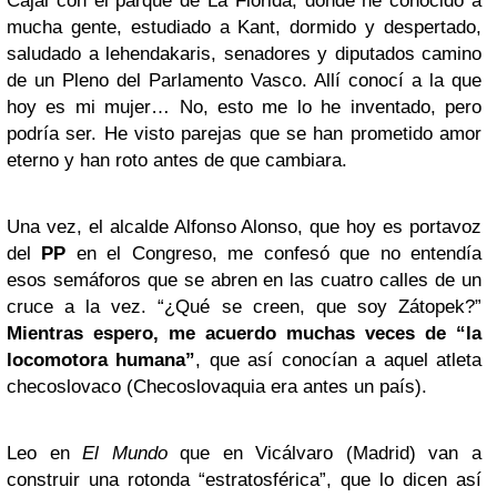
Cajal con el parque de La Florida, donde he conocido a
mucha gente, estudiado a Kant, dormido y despertado,
saludado a lehendakaris, senadores y diputados camino
de un Pleno del Parlamento Vasco. Allí conocí a la que
hoy es mi mujer… No, esto me lo he inventado, pero
podría ser. He visto parejas que se han prometido amor
eterno y han roto antes de que cambiara.
Una vez, el alcalde Alfonso Alonso, que hoy es portavoz
del
PP
en el Congreso, me confesó que no entendía
esos semáforos que se abren en las cuatro calles de un
cruce a la vez. “¿Qué se creen, que soy Zátopek?”
Mientras espero, me acuerdo muchas veces de “la
locomotora humana”
, que así conocían a aquel atleta
checoslovaco (Checoslovaquia era antes un país).
Leo en
El Mundo
que en Vicálvaro (Madrid) van a
construir una rotonda “estratosférica”, que lo dicen así