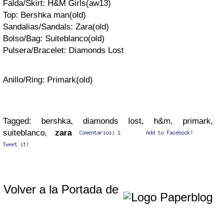
Falda/Skirt: H&M Girls(aw13)
Top: Bershka man(old)
Sandalias/Sandals: Zara(old)
Bolso/Bag: Suiteblanco(old)
Pulsera/Bracelet: Diamonds Lost
Anillo/Ring: Primark(old)
Tagged: bershka, diamonds lost, h&m, primark,
suiteblanco,
zara
Volver a la Portada de