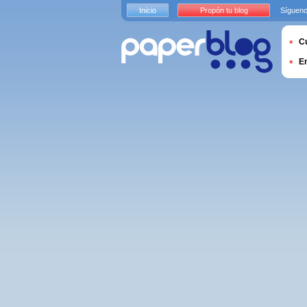
Inicio
Propón tu blog
Sígueno
Cu
E