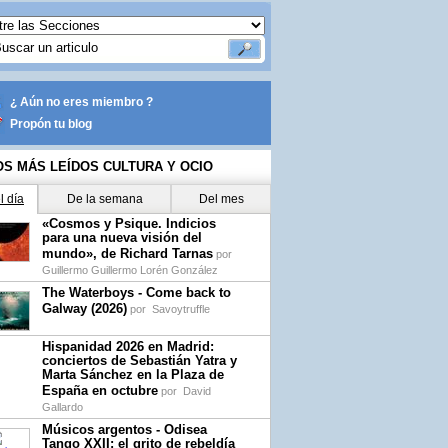
¿ Aún no eres miembro ?
Propón tu blog
OS MÁS LEÍDOS CULTURA Y OCIO
l día
De la semana
Del mes
«Cosmos y Psique. Indicios
para una nueva visión del
mundo», de Richard Tarnas
por
Guillermo Guillermo Lorén González
The Waterboys - Come back to
Galway (2026)
por
Savoytruffle
Hispanidad 2026 en Madrid:
conciertos de Sebastián Yatra y
Marta Sánchez en la Plaza de
España en octubre
por
David
Gallardo
Músicos argentos - Odisea
Tango XXII: el grito de rebeldía