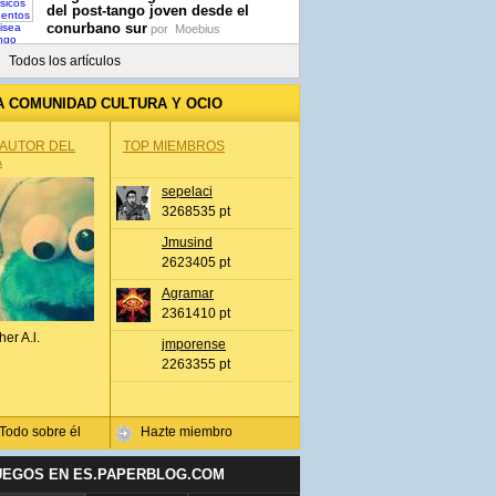
del post-tango joven desde el
conurbano sur
por
Moebius
Todos los artículos
A COMUNIDAD CULTURA Y OCIO
 AUTOR DEL
TOP MIEMBROS
A
sepelaci
3268535 pt
Jmusind
2623405 pt
Agramar
2361410 pt
her A.l.
jmporense
2263355 pt
Todo sobre él
Hazte miembro
UEGOS EN ES.PAPERBLOG.COM