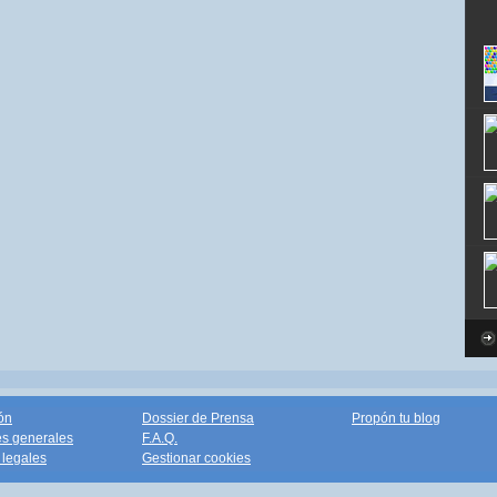
ón
Dossier de Prensa
Propón tu blog
s generales
F.A.Q.
legales
Gestionar cookies