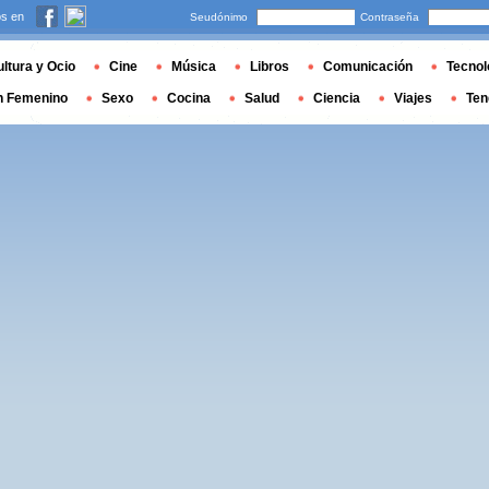
s en
Seudónimo
Contraseña
ltura y Ocio
Cine
Música
Libros
Comunicación
Tecnol
n Femenino
Sexo
Cocina
Salud
Ciencia
Viajes
Ten