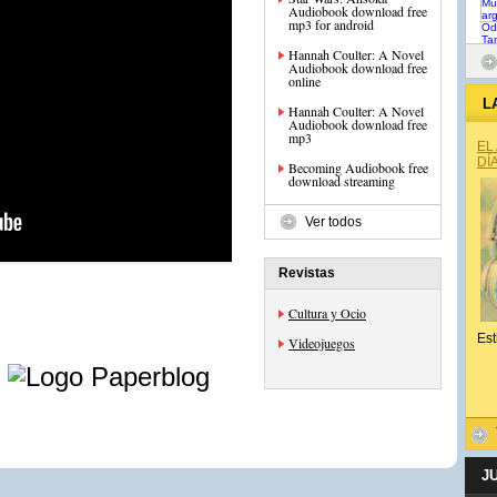
Audiobook download free
mp3 for android
Hannah Coulter: A Novel
Audiobook download free
online
L
Hannah Coulter: A Novel
Audiobook download free
mp3
EL
DÍ
Becoming Audiobook free
download streaming
Ver todos
Revistas
Cultura y Ocio
Est
Videojuegos
e
J