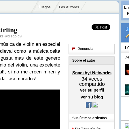
Juegos
Los Autores
irling
ks
@diegojovi
ca de violín en especial
L
Denunciar
dieval como la música celta
e gusta mas de este genero
De
Sobre el autor
nio del violin, una excelente
l!, si no me creen miren y
Snackbyt Networks
edar asombrados!
34
veces
compartido
ver su perfil
ver su blog
Sus últimos artículos
Star Wars: Ahsoka