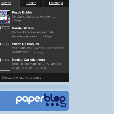
Arcade
Casino
Estrategia
Puzzle Bobble
Un clásico juego de Arcade. ......
Juega
Karate Blazers
Karate Blazers es un juego de
Arcade, que forma......
Juega
Puzzle De Bloques
Inventado en 1984 por el ruso Alekséi
Pázhitnov, e......
Juega
Magical Cat Adventure
Redescubre Magical Cat Adventure,
un juego de la......
Juega
Descubrir el espacio Juegos