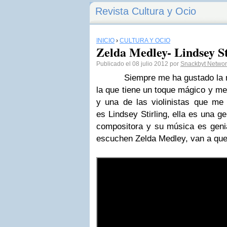
Revista Cultura y Ocio
INICIO
›
CULTURA Y OCIO
Zelda Medley- Lindsey St
Publicado el 08 julio 2012 por
Snackbyt Networ
Siempre me ha gustado la músi
la que tiene un toque mágico y me
y una de las violinistas que m
es
Lindsey Stirling
, ella es una ge
compositora y su música es genia
escuchen
Zelda Medley
, van a qu