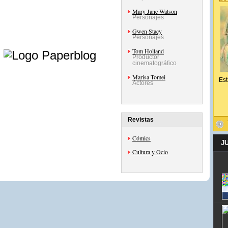
Mary Jane Watson
Personajes
Gwen Stacy
Personajes
e
Tom Holland
Productor
cinematográfico
Marisa Tomei
Est
Actores
Revistas
Cómics
J
Cultura y Ocio