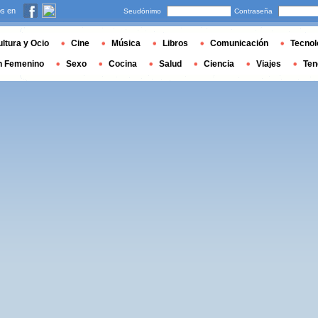
s en
Seudónimo
Contraseña
ltura y Ocio
Cine
Música
Libros
Comunicación
Tecnol
n Femenino
Sexo
Cocina
Salud
Ciencia
Viajes
Ten