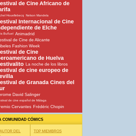
estival de Cine Africano de
arifa
chel Houellebecq
Nelson Mandela
estival Internacional de Cine
ndependiente de Elche
Animadrid
is Buñuel
estival de Cine de Alicante
ibeles Fashion Week
estival de Cine
beroamericano de Huelva
estivalito
La noche de los libros
estival de cine europeo de
evilla
estival de Granada Cines del
ur
erome David Salinger
stival de cine español de Málaga
remio Cervantes
Frédéric Chopin
A COMUNIDAD CÓMICS
 AUTOR DEL
TOP MIEMBROS
A