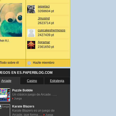
sepelaci
3268604 pt
Jmusind
2623714 pt
cupcakeshermosos
2427439 pt
her A.l.
Agramar
2361650 pt
Todo sobre él
Hazte miembro
UEGOS EN ES.PAPERBLOG.COM
Arcade
Casino
Estrategia
Puzzle Bobble
Un clásico juego de Arcade. ......
Juega
Karate Blazers
Karate Blazers es un juego de
Arcade, que forma......
Juega