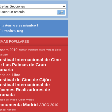
¿ Aún no eres miembro ?
Propón tu blog
EMAS POPULARES
scars 2010
Roman Polanski
Mario Vargas Llosa
rl Marx
estival Internacional de Cine
e Las Palmas de Gran
anaria
eria del Libro
estival de Cine de Gijón
estival Internacional de
óvenes Realizadores de
ranada
seo del Prado
Orson Welles
ocumenta Madrid
ARCO 2010
chael Haneke