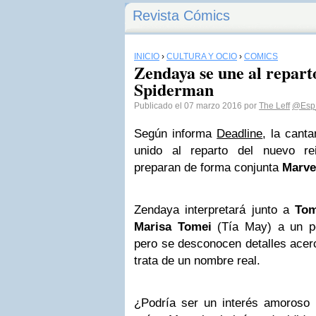
Revista Cómics
INICIO
›
CULTURA Y OCIO
›
CÓMICS
Zendaya se une al reparto
Spiderman
Publicado el 07 marzo 2016 por
The Leff
@Esp_
Según informa
Deadline
, la cant
unido al reparto del nuevo r
preparan de forma conjunta
Marve
Zendaya interpretará junto a
Tom
Marisa Tomei
(Tía May) a un p
pero se desconocen detalles acerc
trata de un nombre real.
¿Podría ser un interés amoroso