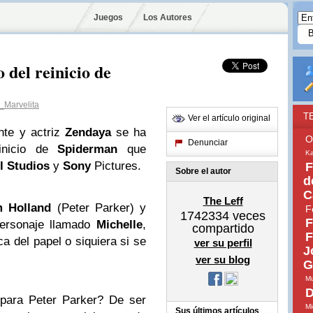
Juegos
Los Autores
 del reinicio de
Marvelita
T
Ver el artículo original
ante y actriz
Zendaya
se ha
O
Denunciar
einicio de
Spiderman
que
Ka
l Studios
y
Sony
Pictures.
F
Sobre el autor
d
C
The Leff
 Holland
(Peter Parker) y
F
1742334
veces
F
ersonaje llamado
Michelle
,
compartido
F
a del papel o siquiera si se
ver su perfil
J
ver su blog
G
Mu
D
 para Peter Parker? De ser
Mi
Sus últimos artículos