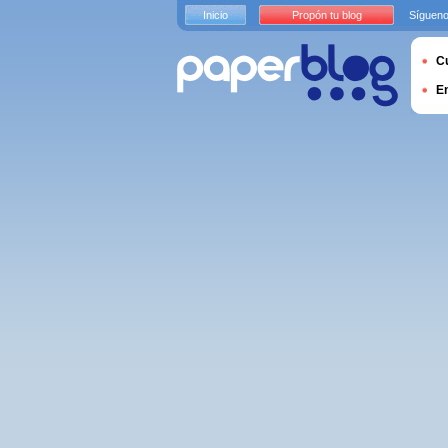
Inicio
Propón tu blog
Sígueno
Cu
E