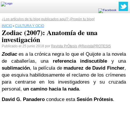
¿Los artículos de tu blog publicados aquí? ¡Propón tu blog!
INICIO
›
CULTURA Y OCIO
Zodiac (2007): Anatomía de una
investigación
Publicado el 25 junio 2018 por
Revista PrÓtesis
@RevistaPROTESIS
Zodiac
es a la crónica negra lo que el Quijote a la novela
de caballerías, una
referencia indiscutible
y una
sublimación
, la película de
madurez de David Fincher
,
que esquiva habilidosamente el reclamo de los crímenes
para centrarse en los investigadores y su cruzada
personal,
un camino hacia la nada
.
David G. Panadero
conduce esta
Sesión Prótesis
.