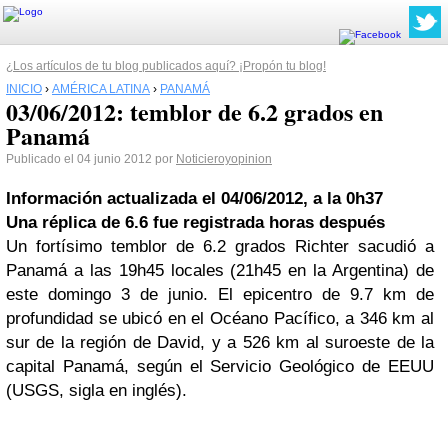
¿Los artículos de tu blog publicados aquí? ¡Propón tu blog!
INICIO
›
AMÉRICA LATINA
›
PANAMÁ
03/06/2012: temblor de 6.2 grados en
Panamá
Publicado el 04 junio 2012 por
Noticieroyopinion
Información actualizada el 04/06/2012, a la 0h37
Una réplica de 6.6 fue registrada horas después
Un fortísimo temblor de 6.2 grados Richter sacudió a
Panamá a las 19h45 locales (21h45 en la Argentina) de
este domingo 3 de junio. El epicentro de 9.7 km de
profundidad se ubicó en el Océano Pacífico, a 346 km al
sur de la región de David, y a 526 km al suroeste de la
capital Panamá, según el Servicio Geológico de EEUU
(USGS, sigla en inglés).