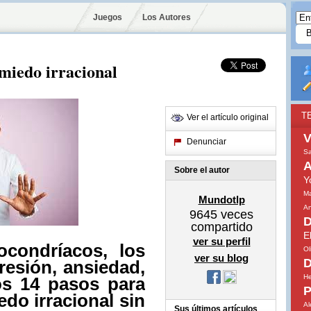
Juegos
Los Autores
 miedo irracional
T
Ver el artículo original
Denunciar
S
A
Sobre el autor
Y
Ma
Mundotlp
An
9645
veces
D
compartido
E
ver su perfil
ocondríacos, los
Ol
ver su blog
D
resión, ansiedad,
He
os 14 pasos para
P
edo irracional sin
Al
Sus últimos artículos