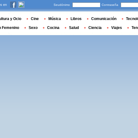
s en
Seudónimo
Contraseña
ltura y Ocio
Cine
Música
Libros
Comunicación
Tecnol
n Femenino
Sexo
Cocina
Salud
Ciencia
Viajes
Ten