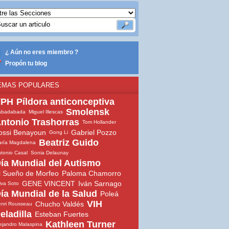
¿ Aún no eres miembro ?
Propón tu blog
EMAS POPULARES
VPH
Píldora anticonceptiva
Smolensk
abadabada
Miguel Illescas
ntonio Trashorras
Tom Hollander
ossi Benayoun
Gabriel Pozzo
Gong Li
Beatriz Guido
ría Magdalena
tonio Casal
Sonia Delaunay
ía Mundial del Autismo
l Sueño de Morfeo
Paloma Chamorro
GENE VINCENT
Iván Sarnago
iva Soto
ía Mundial de la Salud
Poleá
VIH
Chucho Valdés
nri Rousseau
eladilla
Esteban Fuertes
Kathleen Turner
ejandro Malaspina