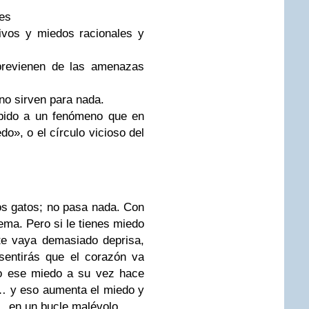
les
ivos y miedos racionales y
previenen de las amenazas
 no sirven para nada.
ebido a un fenómeno que en
do», o el círculo vicioso del
los gatos; no pasa nada. Con
lema. Pero si le tienes miedo
te vaya demasiado deprisa,
sentirás que el corazón va
ro ese miedo a su vez hace
… y eso aumenta el miedo y
n… en un bucle malévolo…