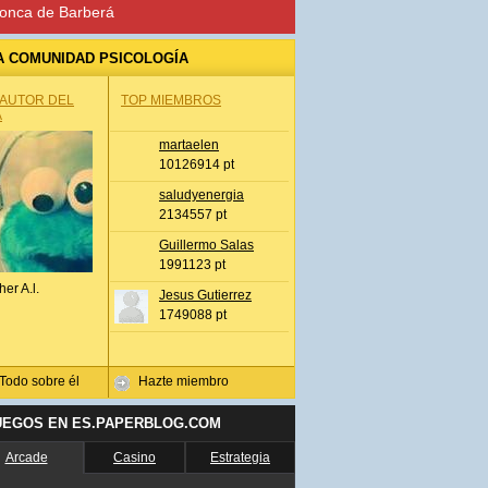
onca de Barberá
A COMUNIDAD PSICOLOGÍA
 AUTOR DEL
TOP MIEMBROS
A
martaelen
10126914 pt
saludyenergia
2134557 pt
Guillermo Salas
1991123 pt
her A.l.
Jesus Gutierrez
1749088 pt
Todo sobre él
Hazte miembro
UEGOS EN ES.PAPERBLOG.COM
Arcade
Casino
Estrategia