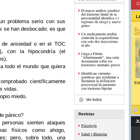
C
El mayor análisis genético
del trastorno límite de la
L
personalidad identifica 11
un problema serio con sus
regiones de riesgo y nueve
genes
s se han desbocado; es que
EL
DÍ
Un medicamento podría
controlar la esquizofrenia
con solo dos inyecciones
s de ansiedad o en el TOC
al año
o), con la hipocondría (el
Llega a Filmin
"Abiertamente", una serie
es).
documental sobre los
trastornos mentales graves
o a todo el mundo que quiera
Identifican variantes
genéticas que ayudarían a
disminuir la disfunción
omprobado científicamente
Est
psicosocial de pacientes
con trastorno bipolar
s vidas.
ropio miedo.
Ver todos
Revistas
de pánico?
J
 personas sienten ataques
Psicología
mas físicos como ahogo,
Salud y Bienestar
tes; pero, sobre todo, una