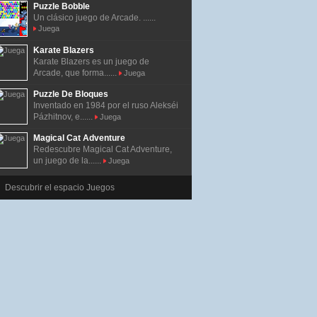
Puzzle Bobble
Un clásico juego de Arcade. ......
Juega
Karate Blazers
Karate Blazers es un juego de
Arcade, que forma......
Juega
Puzzle De Bloques
Inventado en 1984 por el ruso Alekséi
Pázhitnov, e......
Juega
Magical Cat Adventure
Redescubre Magical Cat Adventure,
un juego de la......
Juega
Descubrir el espacio Juegos