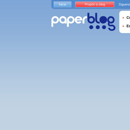
Inicio
Propón tu blog
Sígueno
Cu
E