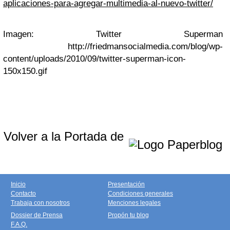
aplicaciones-para-agregar-multimedia-al-nuevo-twitter/
Imagen: Twitter Superman
http://friedmansocialmedia.com/blog/wp-
content/uploads/2010/09/twitter-superman-icon-
150x150.gif
Volver a la Portada de
Inicio
Presentación
Contacto
Condiciones generales
Trabaja con nosotros
Menciones legales
Dossier de Prensa
Propón tu blog
F.A.Q.