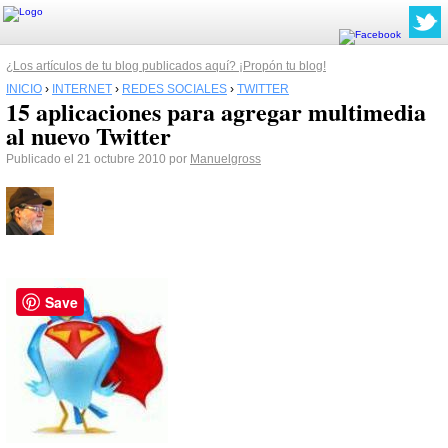
¿Los artículos de tu blog publicados aquí? ¡Propón tu blog!
INICIO
›
INTERNET
›
REDES SOCIALES
›
TWITTER
15 aplicaciones para agregar multimedia
al nuevo Twitter
Publicado el 21 octubre 2010 por
Manuelgross
Save