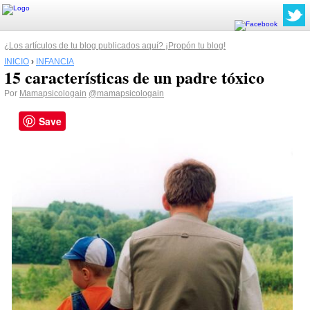
¿Los artículos de tu blog publicados aquí? ¡Propón tu blog!
INICIO
›
INFANCIA
15 características de un padre tóxico
Por
Mamapsicologain
@mamapsicologain
Save