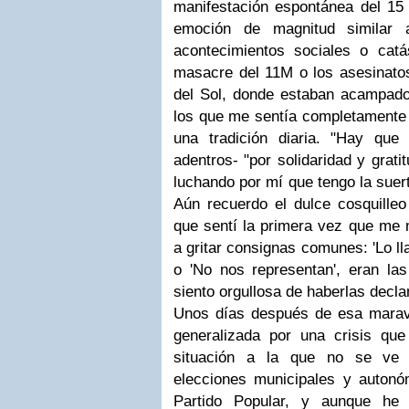
manifestación espontánea del 1
emoción de magnitud similar 
acontecimientos sociales o cat
masacre del 11M o los asesinat
del Sol, donde estaban acampado
los que me sentía completamente i
una tradición diaria. "Hay que
adentros- "por solidaridad y grati
luchando por mí que tengo la suert
Aún recuerdo el dulce cosquilleo
que sentí la primera vez que me
a gritar consignas comunes: 'Lo l
o 'No nos representan', eran l
siento orgullosa de haberlas decl
Unos días después de esa maravil
generalizada por una crisis qu
situación a la que no se ve s
elecciones municipales y autonó
Partido Popular, y aunque he