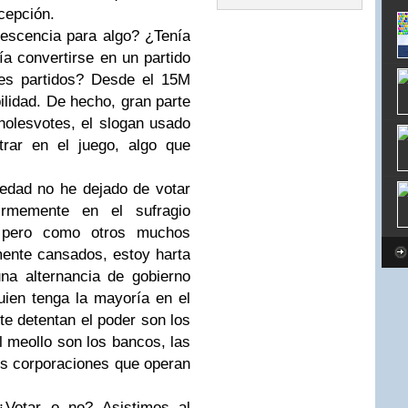
cepción.
vescencia para algo? ¿Tenía
a convertirse en un partido
des partidos? Desde el 15M
lidad. De hecho, gran parte
nolesvotes, el slogan usado
trar en el juego, algo que
edad no he dejado de votar
irmemente en el sufragio
, pero como otros muchos
mente cansados, estoy harta
na alternancia de gobierno
uien tenga la mayoría en el
e detentan el poder son los
el meollo son los bancos, las
es corporaciones que operan
¿Votar o no? Asistimos al