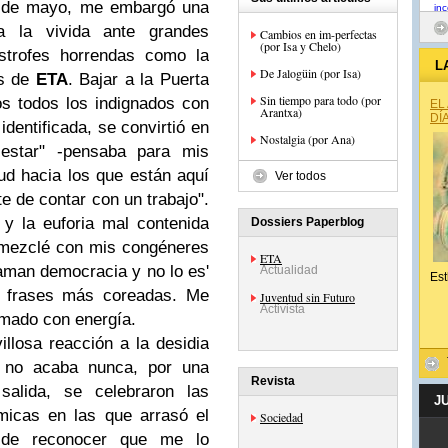
5 de mayo, me embargó una
a la vivida ante grandes
Cambios en im-perfectas
(por Isa y Chelo)
ástrofes horrendas como la
L
De Jalogüin (por Isa)
os de
ETA
. Bajar a la Puerta
Sin tiempo para todo (por
s todos los indignados con
EL
Arantxa)
DÍ
dentificada, se convirtió en
Nostalgia (por Ana)
 estar" -pensaba para mis
tud hacia los que están aquí
Ver todos
e de contar con un trabajo".
 y la euforia mal contenida
Dossiers Paperblog
 mezclé con mis congéneres
ETA
laman democracia y no lo es'
Actualidad
Est
as frases más coreadas. Me
Juventud sin Futuro
Activista
amado con energía.
losa reacción a la desidia
e no acaba nunca, por una
Revista
alida, se celebraron las
J
micas en las que arrasó el
Sociedad
 de reconocer que me lo