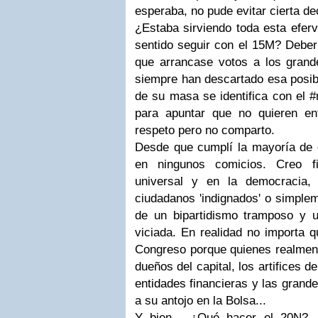
esperaba, no pude evitar cierta de
¿Estaba sirviendo toda esta efer
sentido seguir con el 15M? Deberí
que arrancase votos a los gran
siempre han descartado esa posibi
de su masa se identifica con el #
para apuntar que no quieren en
respeto pero no comparto.
Desde que cumplí la mayoría de 
en ningunos comicios. Creo f
universal y en la democracia
ciudadanos 'indignados' o simple
de un bipartidismo tramposo y u
viciada. En realidad no importa q
Congreso porque quienes realment
dueños del capital, los artifices d
entidades financieras y las grand
a su antojo en la Bolsa...
Y bien... ¿Qué hacer el 20N? 