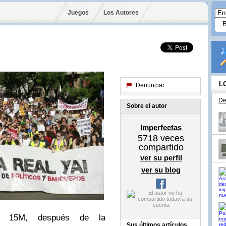
Juegos
Los Autores
L
Denunciar
De
Sobre el autor
Imperfectas
5718
veces
compartido
ver su perfil
ver su blog
to 15M, después de la
Sus últimos artículos