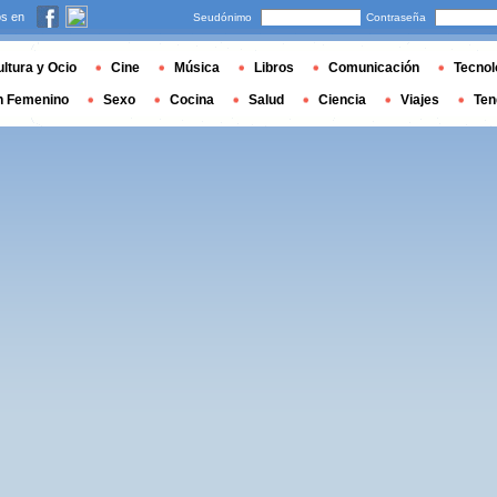
s en
Seudónimo
Contraseña
ltura y Ocio
Cine
Música
Libros
Comunicación
Tecnol
n Femenino
Sexo
Cocina
Salud
Ciencia
Viajes
Ten