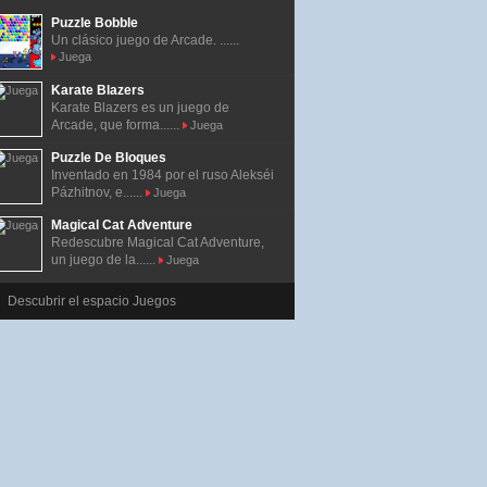
Puzzle Bobble
Un clásico juego de Arcade. ......
Juega
Karate Blazers
Karate Blazers es un juego de
Arcade, que forma......
Juega
Puzzle De Bloques
Inventado en 1984 por el ruso Alekséi
Pázhitnov, e......
Juega
Magical Cat Adventure
Redescubre Magical Cat Adventure,
un juego de la......
Juega
Descubrir el espacio Juegos