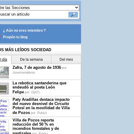
¿ Aún no eres miembro ?
Propón tu blog
OS MÁS LEÍDOS SOCIEDAD
l día
De la semana
Del mes
Zafra, 7 de agosto de 1936
por
Josemarialama
La rebotica santanderina que
endeudó al poeta León
Felipe
por
Dpl71
Paty Aradillas destaca impacto
del nuevo desnivel de Circuito
Potosí en la movilidad de Villa
de Pozos
por
Pukko
Villa de Pozos reporta
reducción del 50 % en
incendios forestales y de
pastizales
por
Pukko