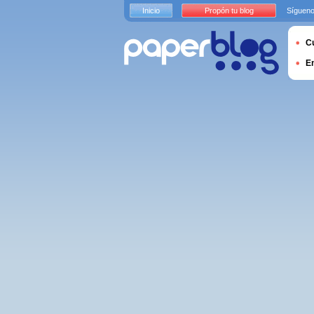
Inicio
Propón tu blog
Sígueno
Cu
E