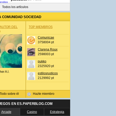
Todos los artículos
A COMUNIDAD SOCIEDAD
 AUTOR DEL
TOP MIEMBROS
A
Comunicae
3758004 pt
Clarena Roux
2598003 pt
pukko
2325920 pt
her A.l.
estilosrusticos
2129992 pt
Todo sobre él
Hazte miembro
UEGOS EN ES.PAPERBLOG.COM
Arcade
Casino
Estrategia