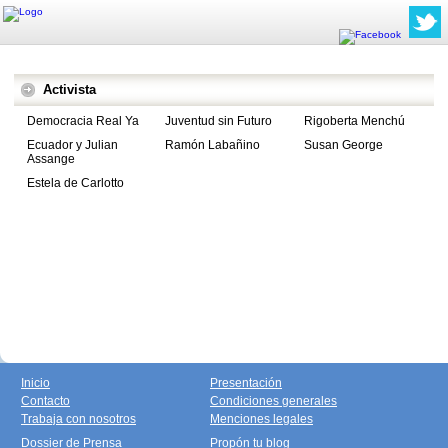
Activista
Democracia Real Ya
Juventud sin Futuro
Rigoberta Menchú
Ecuador y Julian
Ramón Labañino
Susan George
Assange
Estela de Carlotto
Inicio
Presentación
Contacto
Condiciones generales
Trabaja con nosotros
Menciones legales
Dossier de Prensa
Propón tu blog