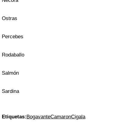
Nécora
Ostras
Percebes
Rodaballo
Salmón
Sardina
Etiquetas:
Bogavante
Camaron
Cigala