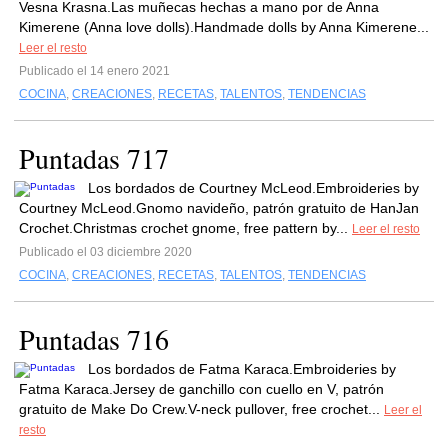
Vesna Krasna.Las muñecas hechas a mano por de Anna
Kimerene (Anna love dolls).Handmade dolls by Anna Kimerene...
Leer el resto
Publicado el 14 enero 2021
COCINA
,
CREACIONES
,
RECETAS
,
TALENTOS
,
TENDENCIAS
Puntadas 717
Los bordados de Courtney McLeod.Embroideries by
Courtney McLeod.Gnomo navideño, patrón gratuito de HanJan
Crochet.Christmas crochet gnome, free pattern by...
Leer el resto
Publicado el 03 diciembre 2020
COCINA
,
CREACIONES
,
RECETAS
,
TALENTOS
,
TENDENCIAS
Puntadas 716
Los bordados de Fatma Karaca.Embroideries by
Fatma Karaca.Jersey de ganchillo con cuello en V, patrón
gratuito de Make Do Crew.V-neck pullover, free crochet...
Leer el
resto