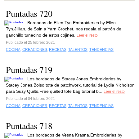
Puntadas 720
Bordados de Ellen Tyn.Embroideries by Ellen
Tyn.Jillian, de Spin a Yarn Crochet, nos regala el patrón de
ganchillo tunecino de estos cojines.
Leer el resto
Publicado el 25 febrero 2021
COCINA
,
CREACIONES
,
RECETAS
,
TALENTOS
,
TENDENCIAS
Puntadas 719
Los bordados de Stacey Jones.Embroideries by
Stacey Jones.Bolso tote de patchwork, tutorial de Lydia Nicholson
para Suzy Quilts.Free quilted tote bag tutorial b...
Leer el resto
Publicado el 04 febrero 2021
COCINA
,
CREACIONES
,
RECETAS
,
TALENTOS
,
TENDENCIAS
Puntadas 718
Los bordados de Vesna Krasna.Embroideries by