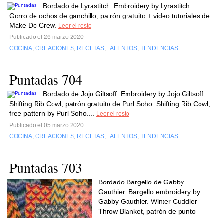
Bordado de Lyrastitch. Embroidery by Lyrastitch.
Gorro de ochos de ganchillo, patrón gratuito + video tutoriales de
Make Do Crew.
Leer el resto
Publicado el 26 marzo 2020
COCINA
,
CREACIONES
,
RECETAS
,
TALENTOS
,
TENDENCIAS
Puntadas 704
Bordado de Jojo Giltsoff. Embroidery by Jojo Giltsoff.
Shifting Rib Cowl, patrón gratuito de Purl Soho. Shifting Rib Cowl,
free pattern by Purl Soho....
Leer el resto
Publicado el 05 marzo 2020
COCINA
,
CREACIONES
,
RECETAS
,
TALENTOS
,
TENDENCIAS
Puntadas 703
Bordado Bargello de Gabby
Gauthier. Bargello embroidery by
Gabby Gauthier. Winter Cuddler
Throw Blanket, patrón de punto