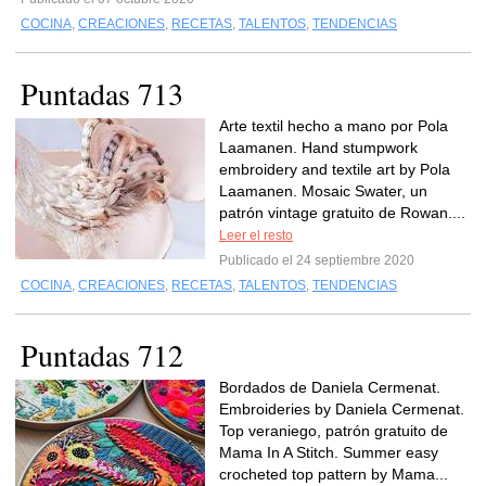
COCINA
,
CREACIONES
,
RECETAS
,
TALENTOS
,
TENDENCIAS
Puntadas 713
Arte textil hecho a mano por Pola
Laamanen. Hand stumpwork
embroidery and textile art by Pola
Laamanen. Mosaic Swater, un
patrón vintage gratuito de Rowan....
Leer el resto
Publicado el 24 septiembre 2020
COCINA
,
CREACIONES
,
RECETAS
,
TALENTOS
,
TENDENCIAS
Puntadas 712
Bordados de Daniela Cermenat.
Embroideries by Daniela Cermenat.
Top veraniego, patrón gratuito de
Mama In A Stitch. Summer easy
crocheted top pattern by Mama...