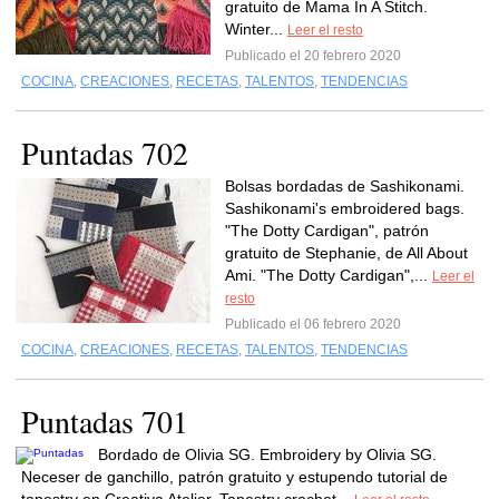
gratuito de Mama In A Stitch.
Winter...
Leer el resto
Publicado el 20 febrero 2020
COCINA
,
CREACIONES
,
RECETAS
,
TALENTOS
,
TENDENCIAS
Puntadas 702
Bolsas bordadas de Sashikonami.
Sashikonami's embroidered bags.
"The Dotty Cardigan", patrón
gratuito de Stephanie, de All About
Ami. "The Dotty Cardigan",...
Leer el
resto
Publicado el 06 febrero 2020
COCINA
,
CREACIONES
,
RECETAS
,
TALENTOS
,
TENDENCIAS
Puntadas 701
Bordado de Olivia SG. Embroidery by Olivia SG.
Neceser de ganchillo, patrón gratuito y estupendo tutorial de