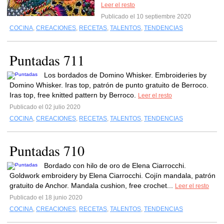
Leer el resto
Publicado el 10 septiembre 2020
COCINA
,
CREACIONES
,
RECETAS
,
TALENTOS
,
TENDENCIAS
Puntadas 711
Los bordados de Domino Whisker. Embroideries by
Domino Whisker. Iras top, patrón de punto gratuito de Berroco.
Iras top, free knitted pattern by Berroco.
Leer el resto
Publicado el 02 julio 2020
COCINA
,
CREACIONES
,
RECETAS
,
TALENTOS
,
TENDENCIAS
Puntadas 710
Bordado con hilo de oro de Elena Ciarrocchi.
Goldwork embroidery by Elena Ciarrocchi. Cojín mandala, patrón
gratuito de Anchor. Mandala cushion, free crochet...
Leer el resto
Publicado el 18 junio 2020
COCINA
,
CREACIONES
,
RECETAS
,
TALENTOS
,
TENDENCIAS