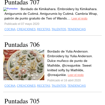
Puntadas 707
Bordado de Kimikahara. Embroidery by Kimikahara.
Amigurumis de Cutimá. Amigurumis by Cutimá. Cambria Wrap,
patrón de punto gratuito de Two of Wands....
Leer el resto
Publicado el 07 mayo 2020
COCINA
,
CREACIONES
,
RECETAS
,
TALENTOS
,
TENDENCIAS
Puntadas 706
Bordado de Yulia Anderson.
Embroidery by Yulia Anderson.
Dulce muñeco de punto de
Mathilde, @creajunkie. Sweet
knitted softy by Mathilde,
@creajunkie.
Leer el resto
Publicado el 16 abril 2020
COCINA
,
CREACIONES
,
RECETAS
,
TALENTOS
,
TENDENCIAS
Puntadas 705