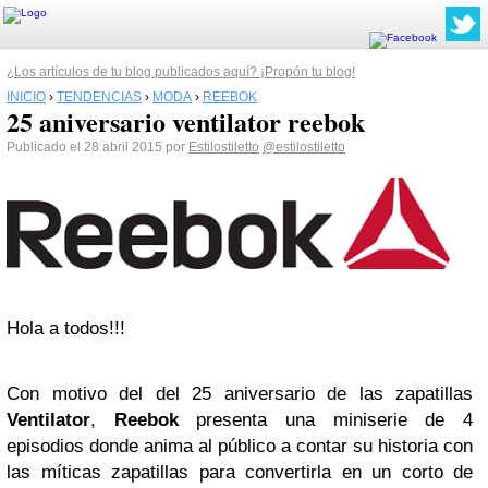
¿Los artículos de tu blog publicados aquí? ¡Propón tu blog!
INICIO
›
TENDENCIAS
›
MODA
›
REEBOK
25 aniversario ventilator reebok
Publicado el 28 abril 2015 por
Estilostiletto
@estilostiletto
Hola a todos!!!
Con motivo del del 25 aniversario de las zapatillas
Ventilator
,
Reebok
presenta una miniserie de 4
episodios donde anima al público a contar su historia con
las míticas zapatillas para convertirla en un corto de