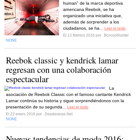
human” de la marca deportiva
americana Reebok, se ha
organizado una iniciativa que,
además de sorprender a los
ciudadanos, se ha...
Leer el resto
El 12 febrero 2016 por
Bcncoolhunter
NONE
Reebok classic y kendrick lamar
regresan con una colaboración
espectacular
La
asociación de Reebok Classic con el famoso cantante Kendrick
Lamar continúa su historia y sigue sorprendiéndonos con la
presentación de su segunda...
Leer el resto
El 22 enero 2016 por
Deadeveras Net
NONE
Nuevas tendencias de moda 2016‏: