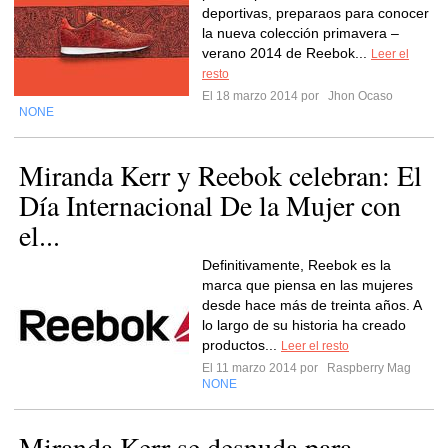
deportivas, preparaos para conocer
la nueva colección primavera –
verano 2014 de Reebok...
Leer el
resto
El 18 marzo 2014 por
Jhon Ocaso
NONE
Miranda Kerr y Reebok celebran: El
Día Internacional De la Mujer con
el...
Definitivamente, Reebok es la
marca que piensa en las mujeres
desde hace más de treinta años. A
lo largo de su historia ha creado
productos...
Leer el resto
El 11 marzo 2014 por
Raspberry Mag
NONE
Miranda Kerr se desnuda para