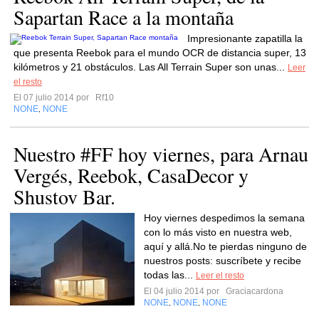
Sapartan Race a la montaña
Impresionante zapatilla la
que presenta Reebok para el mundo OCR de distancia super, 13
kilómetros y 21 obstáculos. Las All Terrain Super son unas...
Leer
el resto
El 07 julio 2014 por
Rf10
NONE
NONE
,
Nuestro #FF hoy viernes, para Arnau
Vergés, Reebok, CasaDecor y
Shustov Bar.
Hoy viernes despedimos la semana
con lo más visto en nuestra web,
aquí y allá.No te pierdas ninguno de
nuestros posts: suscríbete y recibe
todas las...
Leer el resto
El 04 julio 2014 por
Graciacardona
NONE
NONE
NONE
,
,