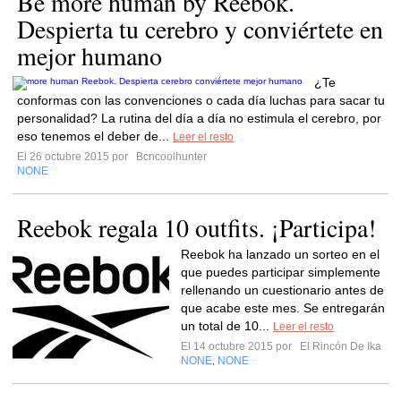
Be more human by Reebok.
Despierta tu cerebro y conviértete en
mejor humano
¿Te
conformas con las convenciones o cada día luchas para sacar tu
personalidad? La rutina del día a día no estimula el cerebro, por
eso tenemos el deber de...
Leer el resto
El 26 octubre 2015 por
Bcncoolhunter
NONE
Reebok regala 10 outfits. ¡Participa!
Reebok ha lanzado un sorteo en el
que puedes participar simplemente
rellenando un cuestionario antes de
que acabe este mes. Se entregarán
un total de 10...
Leer el resto
El 14 octubre 2015 por
El Rincón De Ika
NONE
NONE
,