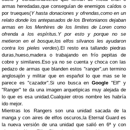
armas heredadas,que conseguían de enemigos caídos o
por trueques(
Y hasta donaciones y ofrendas,como en un
relato donde los antepasados de los Bretonianos dejaban
armas en los Menhires de los limites de Loren como
ofrenda a los espíritus.Y por esto y porque no se
metieron en el bosque,los elfos silvanos les ayudaron
contra los pieles verdes
).El resto era tallando piedras
duras,hueso,madera o trabajando en frío pepitas de
cobre y similares.Eso ya no se cuenta y choca con las
pedazo de armas que blanden estos "ranger",un termino
anglosajón y militar que en español lo que mas se le
parece es "cazador".Si uno busca en
Google
"Elf" y
"Ranger" te da una imagen arquetipicas muy alejada de
lo que es esa unidad.Cualquier otros nombre les habría
ido mejor.
Mientras los Rangers son una unidad sacada de la
manga y con aires de elfos oscuros,la Eternal Guard es
la nueva versión de una unidad que salió en 6ª y con