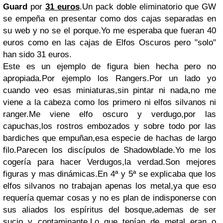
Guard
por
31 euros
.Un pack doble eliminatorio que GW
se empeña en presentar como dos cajas separadas en
su web y no se el porque.Yo me esperaba que fueran 40
euros como en las cajas de Elfos Oscuros pero "solo"
han sido 31 euros.
Este es un ejemplo de figura bien hecha pero no
apropiada.Por ejemplo los Rangers.Por un lado yo
cuando veo esas miniaturas,sin pintar ni nada,no me
viene a la cabeza como los primero ni elfos silvanos ni
ranger.Me viene elfo oscuro y verdugo,por las
capuchas,los rostros embozados y sobre todo por las
bardiches que empuñan,esa especie de hachas de largo
filo.Parecen los discípulos de Shadowblade.Yo me los
cogería para hacer Verdugos,la verdad.Son mejores
figuras y mas dinámicas.En 4ª y 5ª se explicaba que los
elfos silvanos no trabajan apenas los metal,ya que eso
requería quemar cosas y no es plan de indisponerse con
sus aliados los espíritus del bosque,ademas de ser
sucio y contaminante.Lo que tenían de metal eran o