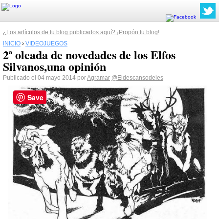
¿Los artículos de tu blog publicados aquí? ¡Propón tu blog!
INICIO
›
VIDEOJUEGOS
2ª oleada de novedades de los Elfos
Silvanos,una opinión
Publicado el 04 mayo 2014 por
Agramar
@Eldescansodeles
Save