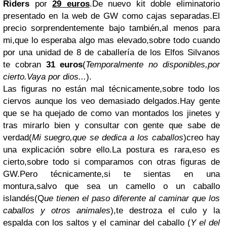
Riders
por
29 euros
.De nuevo kit doble eliminatorio
presentado en la web de GW como cajas separadas.El
precio sorprendentemente bajo también,al menos para
mi,que lo esperaba algo mas elevado,sobre todo cuando
por una unidad de 8 de caballería de los Elfos Silvanos
te cobran
31 euros
(
Temporalmente no disponibles,por
cierto.Vaya por dios...
).
Las figuras no están mal técnicamente,sobre todo los
ciervos aunque los veo demasiado delgados.Hay gente
que se ha quejado de como van montados los jinetes y
tras mirarlo bien y consultar con gente que sabe de
verdad(
Mi suegro,que se dedica a los caballos
)creo hay
una explicación sobre ello.La postura es rara,eso es
cierto,sobre todo si comparamos con otras figuras de
GW.Pero técnicamente,si te sientas en una
montura,salvo que sea un camello o un caballo
islandés(Q
ue tienen el paso diferente al caminar que los
caballos y otros animales
),te destroza el culo y la
espalda con los saltos y el caminar del caballo (
Y el del