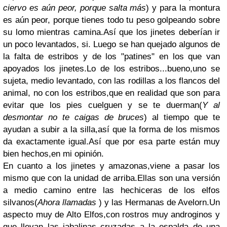
ciervo es aún peor, porque salta más
) y para la montura
es aún peor, porque tienes todo tu peso golpeando sobre
su lomo mientras camina.Así que los jinetes deberían ir
un poco levantados, si. Luego se han quejado algunos de
la falta de estribos y de los "patines" en los que van
apoyados los jinetes.Lo de los estribos...bueno,uno se
sujeta, medio levantado, con las rodillas a los flancos del
animal, no con los estribos,que en realidad que son para
evitar que los pies cuelguen y se te duerman(
Y al
desmontar no te caigas de bruces
) al tiempo que te
ayudan a subir a la silla,así que la forma de los mismos
da exactamente igual.Así que por esa parte están muy
bien hechos,en mi opinión.
En cuanto a los jinetes y amazonas,viene a pasar los
mismo que con la unidad de arriba.Ellas son una versión
a medio camino entre las hechiceras de los elfos
silvanos(
Ahora llamadas
) y las Hermanas de Avelorn.Un
aspecto muy de Alto Elfos,con rostros muy androginos y
que llevan las jabalinas cruzadas a la espalda de una