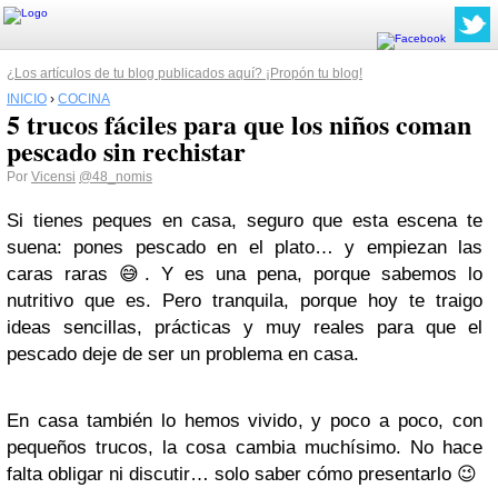
¿Los artículos de tu blog publicados aquí? ¡Propón tu blog!
INICIO
›
COCINA
5 trucos fáciles para que los niños coman
pescado sin rechistar
Por
Vicensi
@48_nomis
Si tienes peques en casa, seguro que esta escena te
suena: pones pescado en el plato… y empiezan las
caras raras
😅
. Y es una pena, porque sabemos lo
nutritivo que es. Pero tranquila, porque hoy te traigo
ideas sencillas, prácticas y muy reales para que el
pescado deje de ser un problema en casa.
En casa también lo hemos vivido, y poco a poco, con
pequeños trucos, la cosa cambia muchísimo. No hace
falta obligar ni discutir… solo saber cómo presentarlo
😉