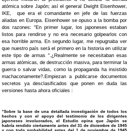
atómica sobre Japón; así el general
Dwight Eisenhower,
IKE,
que era el comandante en jefe de las fuerzas
aliadas en Europa. Eisenhower se opuso a la bomba por
dos razones:
"En primer lugar, los japoneses estaban
listos para rendirse y no era necesario golpearlos con
esa horrible arma. En segundo lugar, me repugnaba ver
que nuestro país será el primero en la historia en utilizar
este tipo de armas ".
¿Realmente
se necesitaban esas
armas atómicas, de destrucción masiva, para terminar la
guerra o salvar vidas, como la propaganda ha insistido
machaconamente?.
Empiezan a publicarse documentos
secretos ya desclasificados que ponen en duda las
versiones hasta ahora oficiales :
“
Sobre la base de una detallada investigación de todos los
hechos y con el apoyo del testimonio de los dirigentes
japoneses involucrados, el Estudio opina que Japón se
habría rendido ciertamente antes del 31 de diciembre de 1945
y con toda probabilidad antes del 1 de noviembre de 1945