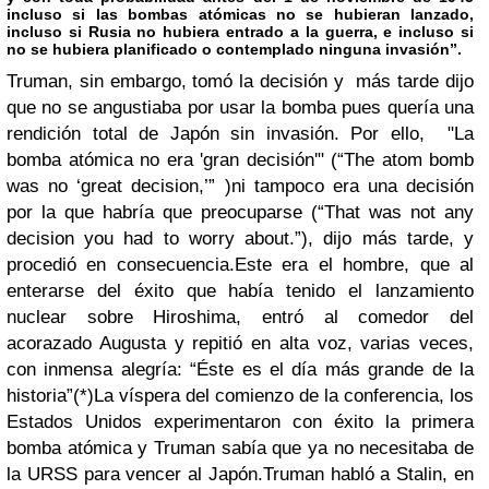
incluso si las bombas atómicas no se hubieran lanzado,
incluso si Rusia no hubiera entrado a la guerra, e incluso si
no se hubiera planificado o contemplado ninguna invasión”.
Truman, sin embargo, tomó la decisión y más tarde dijo
que no se angustiaba por usar la bomba pues quería una
rendición total de Japón sin invasión. Por ello, "La
bomba atómica no era 'gran decisión'" (
“The atom bomb
was no ‘great decision,’”
)ni tampoco era una decisión
por la que habría que preocuparse (
“That was not any
decision you had to worry about.”
), dijo más tarde, y
procedió en consecuencia.
Este era el hombre, que al
enterarse del éxito que había tenido el lanzamiento
nuclear sobre Hiroshima, entró al comedor del
acorazado Augusta y repitió en alta voz, varias veces,
con
inmensa alegría:
“Éste es el día más grande de la
historia”
(*)
La víspera del comienzo de la conferencia, los
Estados Unidos experimentaron con éxito la primera
bomba atómica y Truman sabía que ya no necesitaba de
la URSS para vencer al Japón.
Truman habló a Stalin, en