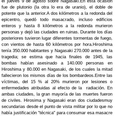
el jueves 9 de agosto sobre Nagasaki.En esta ocasión
fue de plutonio (la otra lo era de uranio), el doble de
potente que la anterior.A dos kilómetros a la redonda del
epicentro, quedó todo masacrado, incluso edificios
enteros y hasta 8 kilómetros a la redonda murieron
personas y dejó las ciudades en ruinas. Durante los días
posteriores tuvieron lugar diferentes tormentas de fuego,
con vientos de hasta 60 kilómetros por hora.
Hiroshima
tenía 350.000 habitantes y Nagasaki 270.000 antes de la
tragedia; se estima que hacia finales de 1945, las
bombas habían asesinado
a 140.000 personas
en
Hiroshima
y 80.000
en Nagasaki, de los cuales la mitad
fallecieron los mismos días de los bombardeos.
Entre las
víctimas, del 15 % al 20% murieron por lesiones o
enfermedades atribuidas al efecto de la radiación.
En
ambas ciudades, la gran mayoría de las muertes fueron
de civiles.
Hirosima y Nagasaki eran dos ciudades
muy
secundarias desde el punto de vista militar por lo que no
había justificación
"técnica"
para consumar esa masacre