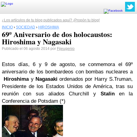
¿Los artículos de tu blog publicados aquí? ¡Propón tu blog!
INICIO
›
SOCIEDAD
›
HIROSHIMA
69º Aniversario de dos holocaustos:
Hiroshima y Nagasaki
Publicado el 06 agosto 2014 por
Fjjeugenio
Estos días, 6 y 9 de agosto, se conmemora el
69º
aniversario de los bombardeos con bombas nucleares a
Hiroshima
y
Nagasaki
ordenados por
Harry S.Truman
,
Presidente de los Estados Unidos de América, tras su
reunión con sus aliados Churchill y
Stalin
en la
Conferencia de Potsdam
(*)