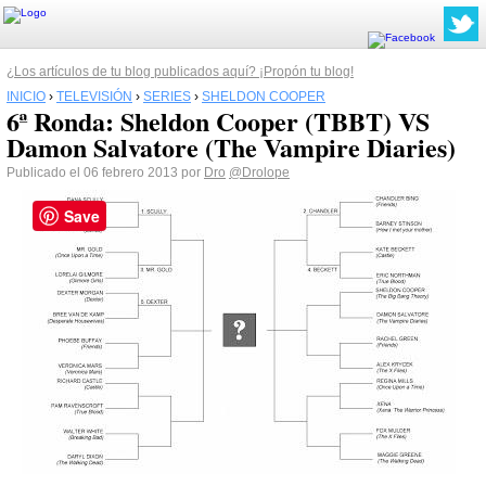
¿Los artículos de tu blog publicados aquí? ¡Propón tu blog!
INICIO
›
TELEVISIÓN
›
SERIES
›
SHELDON COOPER
6ª Ronda: Sheldon Cooper (TBBT) VS
Damon Salvatore (The Vampire Diaries)
Publicado el 06 febrero 2013 por
Dro
@Drolope
Save