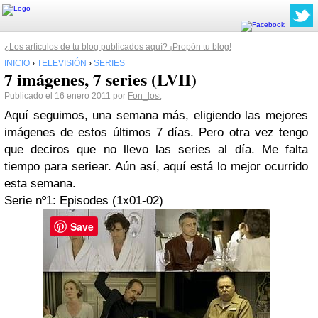
¿Los artículos de tu blog publicados aquí? ¡Propón tu blog!
INICIO
›
TELEVISIÓN
›
SERIES
7 imágenes, 7 series (LVII)
Publicado el 16 enero 2011 por
Fon_lost
Aquí seguimos, una semana más, eligiendo las mejores
imágenes de estos últimos 7 días. Pero otra vez tengo
que deciros que no llevo las series al día. Me falta
tiempo para seriear. Aún así, aquí está lo mejor ocurrido
esta semana.
Serie nº1:
Episodes
(1x01-02)
Save