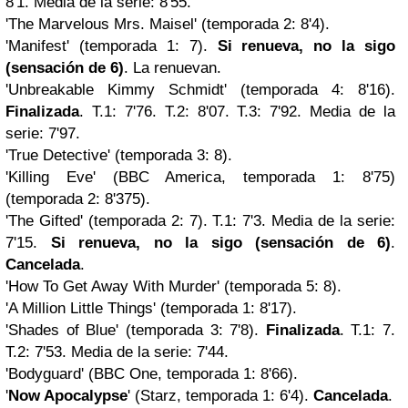
8'1. Media de la serie: 8'55.
'The Marvelous Mrs. Maisel' (temporada 2: 8'4).
'Manifest' (temporada 1: 7).
Si renueva, no la sigo
(sensación de 6)
. La renuevan.
'Unbreakable Kimmy Schmidt' (temporada 4: 8'16).
Finalizada
. T.1: 7'76. T.2: 8'07. T.3: 7'92. Media de la
serie: 7'97.
'True Detective' (temporada 3: 8).
'Killing Eve' (BBC America, temporada 1: 8'75)
(temporada 2: 8'375).
'The Gifted' (temporada 2: 7). T.1: 7'3. Media de la serie:
7'15.
Si renueva, no la sigo (sensación de 6)
.
Cancelada
.
'How To Get Away With Murder' (temporada 5: 8).
'A Million Little Things' (temporada 1: 8'17).
'Shades of Blue' (temporada 3: 7'8).
Finalizada
. T.1: 7.
T.2: 7'53. Media de la serie: 7'44.
'Bodyguard' (BBC One, temporada 1: 8'66).
'
Now Apocalypse
' (Starz, temporada 1: 6'4).
Cancelada
.