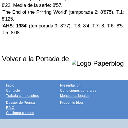
8'22. Media de la serie: 8'57.
'The End of the F***ing World' (temporada 2: 8'875). T.1:
8'125.
'
AHS: 1984
' (temporada 9: 8'77). T.8: 8'4. T.7: 8. T.6: 8'5.
T.5: 8'08.
Volver a la Portada de
Inicio
Presentación
Contacto
Condiciones generales
Trabaja con nosotros
Menciones legales
Dossier de Prensa
Propón tu blog
F.A.Q.
Gestionar cookies