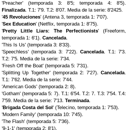
'Preacher' (temporada 3: 8'5; temporada 4: 8'5).
Finalizada
. T.1: 7'9. T.2: 8'07. Media de la serie: 8'2425.
'
45 Revoluciones
' (Antena 3, temporada 1: 7'07).
'
Sex Education
' (Netflix, temporada 1: 8'75).
'
Pretty Little Liars: The Perfectionists
' (Freeform,
temporada 1: 6'1).
Cancelada
.
'This Is Us' (temporada 3: 8'33).
'Speechless' (temporada 3: 7'22).
Cancelada
. T.1: 7'3.
T.2: 7'5. Media de la serie: 7'34.
'Fresh Off the Boat' (temporada 5: 7'31).
'Splitting Up Together' (temporada 2: 7'27).
Cancelada
.
T.1: 7'62. Media de la serie: 7'44.
'American Gods' (temporada 2: 8).
'Gotham' (temporada 5: 7). T.1: 6'54. T.2: 7. T.3: 7'54. T.4:
7'59. Media de la serie: 7'13.
Terminada
.
'
Brigada Costa del Sol
' (Telecino, temporada 1: 7'53).
'Modern Family' (temporada 10: 7'45).
'The Flash' (temporada 5: 7'36).
'9-1-1' (temporada 2: 8'1).