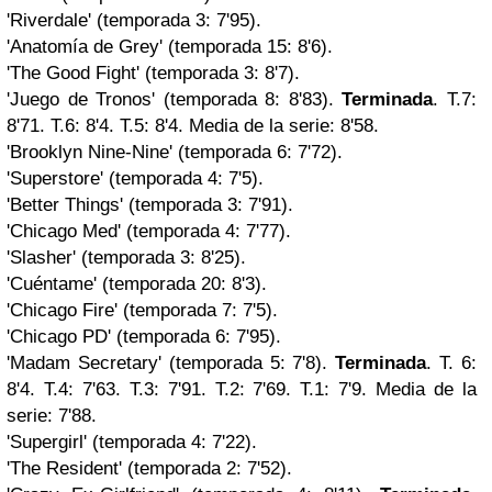
'Riverdale' (temporada 3: 7'95).
'Anatomía de Grey' (temporada 15: 8'6).
'The Good Fight' (temporada 3: 8'7).
'Juego de Tronos' (temporada 8: 8'83).
Terminada
. T.7:
8'71. T.6: 8'4. T.5: 8'4. Media de la serie: 8'58.
'Brooklyn Nine-Nine' (temporada 6: 7'72).
'Superstore' (temporada 4: 7'5).
'Better Things' (temporada 3: 7'91).
'Chicago Med' (temporada 4: 7'77).
'Slasher' (temporada 3: 8'25).
'Cuéntame' (temporada 20: 8'3).
'Chicago Fire' (temporada 7: 7'5).
'Chicago PD' (temporada 6: 7'95).
'Madam Secretary' (temporada 5: 7'8).
Terminada
. T. 6:
8'4. T.4: 7'63. T.3: 7'91. T.2: 7'69. T.1: 7'9. Media de la
serie: 7'88.
'Supergirl' (temporada 4: 7'22).
'The Resident' (temporada 2: 7'52).