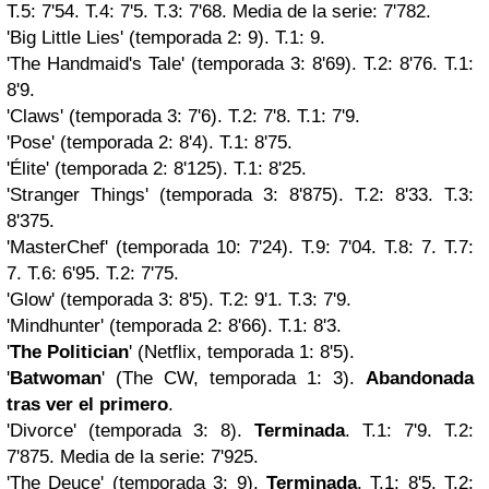
T.5: 7'54. T.4: 7'5. T.3: 7'68. Media de la serie: 7'782.
'Big Little Lies' (temporada 2: 9). T.1: 9.
'The Handmaid's Tale' (temporada 3: 8'69). T.2: 8'76. T.1:
8'9.
'Claws' (temporada 3: 7'6). T.2: 7'8. T.1: 7'9.
'Pose' (temporada 2: 8'4). T.1: 8'75.
'Élite' (temporada 2: 8'125). T.1: 8'25.
'Stranger Things' (temporada 3: 8'875). T.2: 8'33. T.3:
8'375.
'MasterChef' (temporada 10: 7'24). T.9: 7'04. T.8: 7. T.7:
7. T.6: 6'95. T.2: 7'75.
'Glow' (temporada 3: 8'5). T.2: 9'1. T.3: 7'9.
'Mindhunter' (temporada 2: 8'66). T.1: 8'3.
'
The Politician
' (Netflix, temporada 1: 8'5).
'
Batwoman
' (The CW, temporada 1: 3).
Abandonada
tras ver el primero
.
'Divorce' (temporada 3: 8).
Terminada
. T.1: 7'9. T.2:
7'875. Media de la serie: 7'925.
'The Deuce' (temporada 3: 9).
Terminada
. T.1: 8'5. T.2: