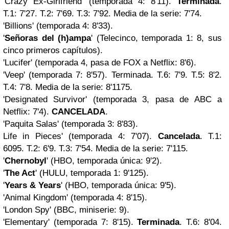
'Crazy Ex-Girlfriend' (temporada 4: 8'11).
Terminada
.
T.1: 7'27. T.2: 7'69. T.3: 7'92. Media de la serie: 7'74.
'Billions' (temporada 4: 8'33).
'
Señoras del (h)ampa
' (Telecinco, temporada 1: 8, sus
cinco primeros capítulos).
'Lucifer' (temporada 4, pasa de FOX a Netflix: 8'6).
'Veep' (temporada 7: 8'57). Terminada. T.6: 7'9. T.5: 8'2.
T.4: 7'8. Media de la serie: 8'1175.
'Designated Survivor' (temporada 3, pasa de ABC a
Netflix: 7'4).
CANCELADA
.
'Paquita Salas' (temporada 3: 8'83).
Life in Pieces' (temporada 4: 7'07).
Cancelada
. T.1:
6095. T.2: 6'9. T.3: 7'54. Media de la serie: 7'115.
'
Chernobyl
' (HBO, temporada única: 9'2).
'
The Act
' (HULU, temporada 1: 9'125).
'
Years & Years
' (HBO, temporada única: 9'5).
'Animal Kingdom' (temporada 4: 8'15).
'London Spy' (BBC, miniserie: 9).
'Elementary' (temporada 7: 8'15).
Terminada
. T.6: 8'04.