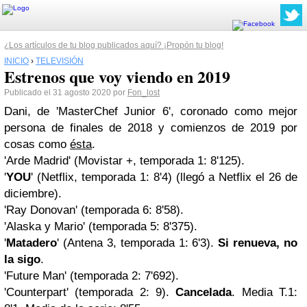
¿Los artículos de tu blog publicados aquí? ¡Propón tu blog!
INICIO
›
TELEVISIÓN
Estrenos que voy viendo en 2019
Publicado el 31 agosto 2020 por
Fon_lost
Dani, de 'MasterChef Junior 6', coronado como mejor
persona de finales de 2018 y comienzos de 2019 por
cosas como
ésta
.
'Arde Madrid' (Movistar +, temporada 1: 8'125).
'
YOU
' (Netflix, temporada 1: 8'4) (llegó a Netflix el 26 de
diciembre).
'Ray Donovan' (temporada 6: 8'58).
'Alaska y Mario' (temporada 5: 8'375).
'
Matadero
' (Antena 3, temporada 1: 6'3).
Si renueva, no
la sigo
.
'Future Man' (temporada 2: 7'692).
'Counterpart' (temporada 2: 9).
Cancelada
. Media T.1: