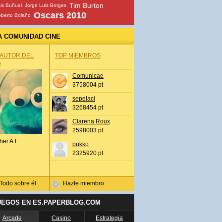
Tim Burton
is Buñuel
Jorge Luis Borges
Oscars 2010
berto Bolaño
A COMUNIDAD CINE
 AUTOR DEL
TOP MIEMBROS
A
Comunicae
3758004 pt
sepelaci
3268454 pt
Clarena Roux
2598003 pt
her A.l.
pukko
2325920 pt
Todo sobre él
Hazte miembro
UEGOS EN ES.PAPERBLOG.COM
Arcade
Casino
Estrategia