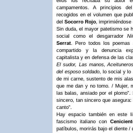
ellos los recitaba su autor e
campamentos. A principios de
recogidos en el volumen que publ
del
Socorro Rojo
, imprimiéndose 
Sin duda, el mayor patetismo se 
social como el desgarrador
Ni
Serrat
. Pero todos los poemas s
compartido y la denuncia expr
capitalista y en defensa de las c
El sudor, Las manos, Aceituneros
del esposo soldado
, lo social y l
de mi carne, sustento de mis alas
que me dan y no tomo. / Mujer, m
las balas, ansiado por el plomo”.
sincero, tan sincero que asegura
canto”.
Hay espacio también en este li
fascismo italiano con
Cenicien
patíbulos, morirás bajo el diente /