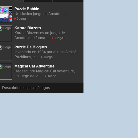
Puzzle Bobble
Un clásico juego de Arcade. ......
Juega
Karate Blazers
Karate Blazers es un juego de
Arcade, que forma......
Juega
Puzzle De Bloques
Inventado en 1984 por el ruso Alekséi
Pázhitnov, e......
Juega
Magical Cat Adventure
Redescubre Magical Cat Adventure,
un juego de la......
Juega
Descubrir el espacio Juegos