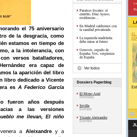
Lu
Paraísos fiscales: el
Ro
emérito, Díaz Ayuso,
residencias…
L
En Madrid saldremos con
orando el 75 aniversario
la sanidad privatizada
EL
tro de la desgracia, como
La izquierda madrileña
DÍ
debe mirar al futuro
bién estamos en tiempo de
Genovés, orgullo de
mo, a la intolerancia, con
España; Vox, vergüenza
de España
con versos batalladores,
Hernández era capaz de
Ver todos
mos la aparición del libro
n libro dedicado a Vicente
Dossiers Paperblog
mera es
A Federico García
Est
El Mono Azul
Revistas
ro fueron años después
Sevilla
racias a las versiones
Europa
pueblo me llevan, El niño
Vicente Aleixandre
Escritor
J
e venera a
Aleixandre
y a