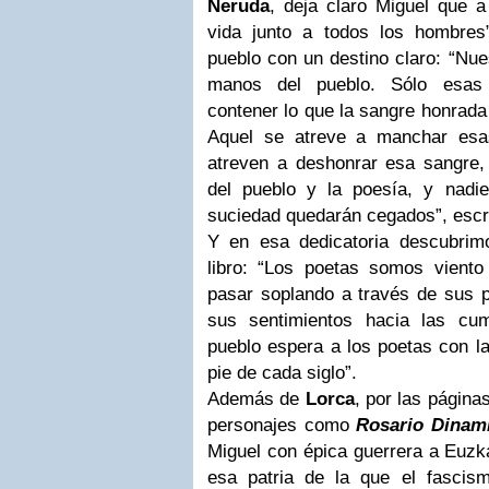
Neruda
, deja claro Miguel que a
vida junto a todos los hombres
pueblo con un destino claro: “Nue
manos del pueblo. Sólo esas
contener lo que la sangre honrada
Aquel se atreve a manchar esa
atreven a deshonrar esa sangre, 
del pueblo y la poesía, y nadi
suciedad quedarán cegados”, escrib
Y en esa dedicatoria descubrimos
libro: “Los poetas somos vient
pasar soplando a través de sus p
sus sentimientos hacia las c
pueblo espera a los poetas con la
pie de cada siglo”.
Además de
Lorca
, por las página
personajes como
Rosario Dinami
Miguel con épica guerrera a Euzka
esa patria de la que el fascis