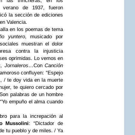
n las trincheras, en los
l verano de 1937, fueron
icó la sección de ediciones
en Valencia.
halla en los poemas de tema
ño yuntero
, musicado por
ociales muestran el dolor
esa contra la injusticia
lases oprimidas. Lo vemos en
, Jornaleros
…
Con
Canción
o amoroso confluyen: “Espejo
, / te doy vida en la muerte
ujer, te quiero cercado por
Son palabras de un hombre
: “Yo empuño el alma cuando
bro para la increpación al
to Mussolini
: “Dictador de
 de tu pueblo y de miles. / Ya