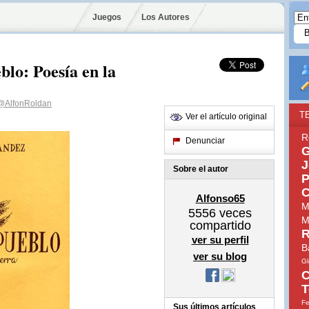
Juegos
Los Autores
blo: Poesía en la
@AlfonRoldan
T
Ver el artículo original
R
Denunciar
G
J
Sobre el autor
P
C
Alfonso65
M
5556
veces
M
compartido
R
ver su perfil
B
ver su blog
Gl
C
T
Fe
Sus últimos artículos