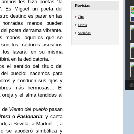
 ambos les hizo poetas “la
Revistas
”. Es Miguel un poeta del
stro destino es parar en las
Cine
 honradas manos pueden
Libros
 del poeta derrama vibrante.
Sociedad
s manos, aquellos que se
son los traidores asesinos
e los lavará: en su misma
irá en la dedicatoria.
 el sentido del título del
o del pueblo: nacemos para
oros y conducir sus ojos y
umbres más hermosas… El
 oreja y el alma tendidas al
s de
Viento del pueblo
pasan
tera
o
Pasionaria
; y canta
di, a Sevilla, a Madrid…, a
mo se apoderó simbólica y