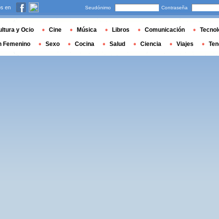
s en
Seudónimo
Contraseña
ltura y Ocio
Cine
Música
Libros
Comunicación
Tecnol
n Femenino
Sexo
Cocina
Salud
Ciencia
Viajes
Ten