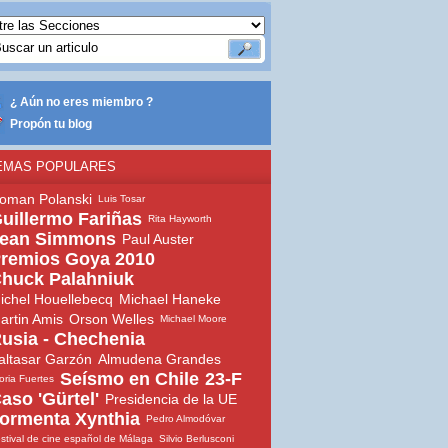
¿ Aún no eres miembro ?
Propón tu blog
EMAS POPULARES
oman Polanski
Luis Tosar
uillermo Fariñas
Rita Hayworth
ean Simmons
Paul Auster
remios Goya 2010
huck Palahniuk
ichel Houellebecq
Michael Haneke
artin Amis
Orson Welles
Michael Moore
usia - Chechenia
altasar Garzón
Almudena Grandes
Seísmo en Chile
23-F
oria Fuertes
aso 'Gürtel'
Presidencia de la UE
ormenta Xynthia
Pedro Almodóvar
stival de cine español de Málaga
Silvio Berlusconi