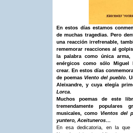
En estos días estamos conmem
de muchas tragedias. Pero den
una reacción irrefrenable, tam
rememorar reacciones al golpis
la palabra como única arma, 
enérgicos como sólo Miguel 
crear. En estos días conmemora
de poemas
Viento del pueblo
. U
Aleixandre, y cuya elegía pri
Lorca
.
Muchos poemas de este lib
tremendamente populares g
musicales, como
Vientos del 
yuntero, Aceituneros
…
En esa dedicatoria, en la qu