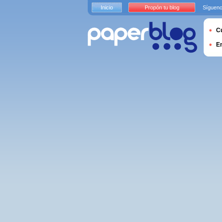
Inicio
Propón tu blog
Sígueno
Cu
E