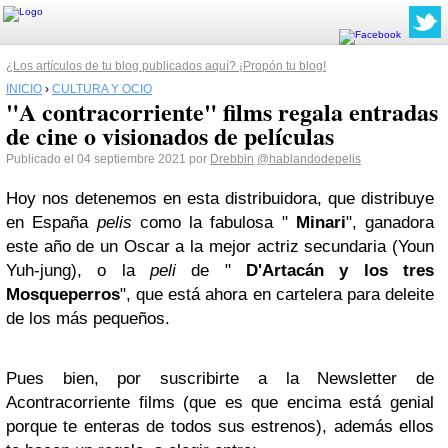
¿Los artículos de tu blog publicados aquí? ¡Propón tu blog!
INICIO
›
CULTURA Y OCIO
"A contracorriente" films regala entradas
de cine o visionados de películas
Publicado el 04 septiembre 2021 por
Drebbin
@hablandodepelis
Hoy nos detenemos en esta distribuidora, que distribuye
en España
pelis
como la fabulosa "
Minari
", ganadora
este año de un Oscar a la mejor actriz secundaria (Youn
Yuh-jung), o la
peli
de "
D'Artacán y los tres
Mosqueperros
", que está ahora en cartelera para deleite
de los más pequeños.
Pues bien, por suscribirte a la Newsletter de
Acontracorriente films (que es que encima está genial
porque te enteras de todos sus estrenos), además ellos