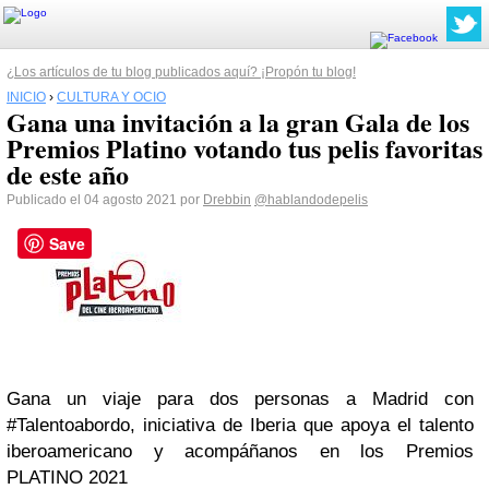
¿Los artículos de tu blog publicados aquí? ¡Propón tu blog!
INICIO
›
CULTURA Y OCIO
Gana una invitación a la gran Gala de los
Premios Platino votando tus pelis favoritas
de este año
Publicado el 04 agosto 2021 por
Drebbin
@hablandodepelis
Save
Gana un viaje para dos personas a Madrid con
#Talentoabordo, iniciativa de Iberia que apoya el talento
iberoamericano y acompáñanos en los Premios
PLATINO 2021