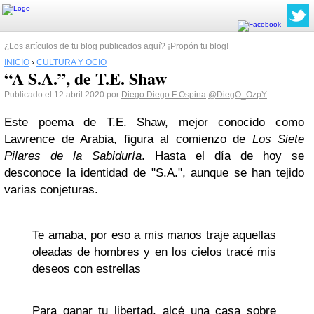
¿Los artículos de tu blog publicados aquí? ¡Propón tu blog!
INICIO
›
CULTURA Y OCIO
“A S.A.”, de T.E. Shaw
Publicado el 12 abril 2020 por
Diego Diego F Ospina
@DiegO_OzpY
Este poema de T.E. Shaw, mejor conocido como
Lawrence de Arabia, figura al comienzo de
Los Siete
Pilares de la Sabiduría
. Hasta el día de hoy se
desconoce la identidad de "S.A.", aunque se han tejido
varias conjeturas.
Te amaba, por eso a mis manos traje aquellas
oleadas de hombres y en los cielos tracé mis
deseos con estrellas
Para ganar tu libertad, alcé una casa sobre