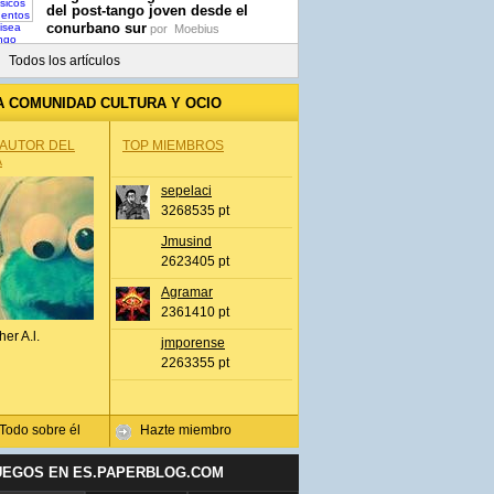
del post-tango joven desde el
conurbano sur
por
Moebius
Todos los artículos
A COMUNIDAD CULTURA Y OCIO
 AUTOR DEL
TOP MIEMBROS
A
sepelaci
3268535 pt
Jmusind
2623405 pt
Agramar
2361410 pt
her A.l.
jmporense
2263355 pt
Todo sobre él
Hazte miembro
UEGOS EN ES.PAPERBLOG.COM