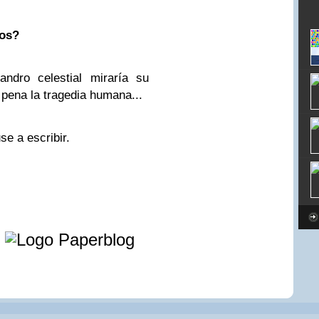
ios?
ndro celestial miraría su
 pena la tragedia humana...
e a escribir.
e