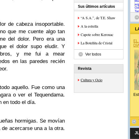
Sus últimos artículos
“A S.A.”, de T.E. Shaw
or de cabeza insoportable.
A la estrella
L
uno que me cuente algo tan
Capote sobre Kerouac
me del dolor. Pero era una
EL
La Botellita de Cristal
DÍ
ue el dolor supo eludir. Y
ibros, y me fui a mear
Ver todos
edos en las paredes recién
eor.
Revista
Cultura y Ocio
é todo aquello. Fue como una
iágara o ver el Tequendama.
Est
 en todo el día.
queñas hormigas. Se movían
 de acercarse una a la otra.
J