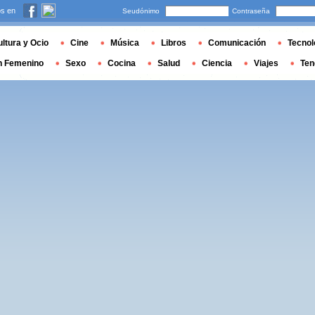
s en
Seudónimo
Contraseña
ltura y Ocio
Cine
Música
Libros
Comunicación
Tecnol
n Femenino
Sexo
Cocina
Salud
Ciencia
Viajes
Ten