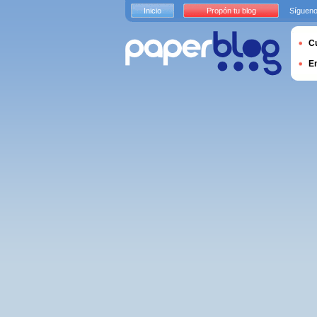
Inicio
Propón tu blog
Sígueno
Cu
E