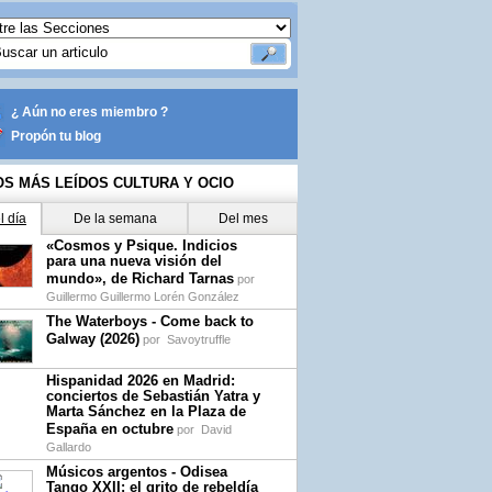
¿ Aún no eres miembro ?
Propón tu blog
OS MÁS LEÍDOS CULTURA Y OCIO
l día
De la semana
Del mes
«Cosmos y Psique. Indicios
para una nueva visión del
mundo», de Richard Tarnas
por
Guillermo Guillermo Lorén González
The Waterboys - Come back to
Galway (2026)
por
Savoytruffle
Hispanidad 2026 en Madrid:
conciertos de Sebastián Yatra y
Marta Sánchez en la Plaza de
España en octubre
por
David
Gallardo
Músicos argentos - Odisea
Tango XXII: el grito de rebeldía