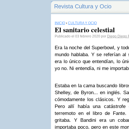
Revista Cultura y Ocio
INICIO
›
CULTURA Y OCIO
El sanitario celestial
Publicado el 03 febrero 2020 por
Diego Diego 
Era la noche del Superbowl, y tod
mundo hablaba. Y se referían al
era lo único que entendían, lo ún
yo no. Ni entendía, ni me importab
Estaba en la cama buscando libro
Shelley, de Byron... en inglés. S
cómodamente los clásicos. Y regr
Pero allí había una catástrof
terremoto en el libro de Fante
gritaba. Y Bandini era un cob
importaba poco, pero en este mom