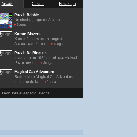
Arcade
Casino
Estrategia
Puzzle Bobble
Un clásico juego de Arcade. ......
Juega
Karate Blazers
Karate Blazers es un juego de
Arcade, que forma......
Juega
Puzzle De Bloques
Inventado en 1984 por el ruso Alekséi
Pázhitnov, e......
Juega
Magical Cat Adventure
Redescubre Magical Cat Adventure,
un juego de la......
Juega
Descubrir el espacio Juegos