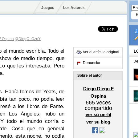
Juegos
Los Autores
F Ospina
@DiegO_OzpY
o el mundo escribía. Todo el
L
Ver el artículo original
 show de medio tiempo, que
De
Denunciar
ico que les interesaba. Pero
a.
Sobre el autor
Diego Diego F
s. Había tomos de Yeats, de
Ospina
abía tan poco, no podía leer
665
veces
esé a los libros de Fante.
compartido
e en Los Ángeles, hubo un
ver su perfil
. Y todo el mundo corría o
ver su blog
arde. Cosa que en general
ento, esta noche, no podía