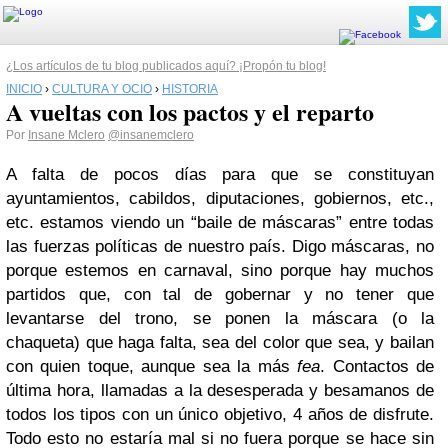
¿Los artículos de tu blog publicados aquí? ¡Propón tu blog!
INICIO
›
CULTURA Y OCIO
›
HISTORIA
A vueltas con los pactos y el reparto
Por
Insane Mclero
@insanemclero
A falta de pocos días para que se constituyan
ayuntamientos, cabildos, diputaciones, gobiernos, etc.,
etc. estamos viendo un “baile de máscaras” entre todas
las fuerzas políticas de nuestro país. Digo máscaras, no
porque estemos en carnaval, sino porque hay muchos
partidos que, con tal de gobernar y no tener que
levantarse del trono, se ponen la máscara (o la
chaqueta) que haga falta, sea del color que sea, y bailan
con quien toque, aunque sea la más
fea
. Contactos de
última hora, llamadas a la desesperada y besamanos de
todos los tipos con un único objetivo, 4 años de disfrute.
Todo esto no estaría mal si no fuera porque se hace sin