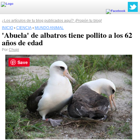
¿Los artículos de tu blog publicados aquí? ¡Propón tu blog!
INICIO
›
CIENCIA
›
MUNDO ANIMAL
'Abuela' de albatros tiene pollito a los 62
años de edad
Por
Chupi
Save