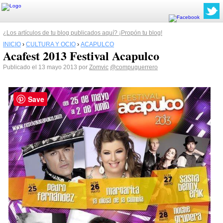
¿Los artículos de tu blog publicados aquí? ¡Propón tu blog!
INICIO
›
CULTURA Y OCIO
›
ACAPULCO
Acafest 2013 Festival Acapulco
Publicado el 13 mayo 2013 por
Zomvic
@compuguerrero
Save