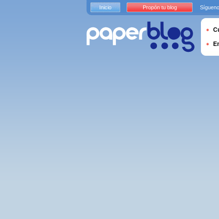
Inicio
Propón tu blog
Sígueno
Cu
E