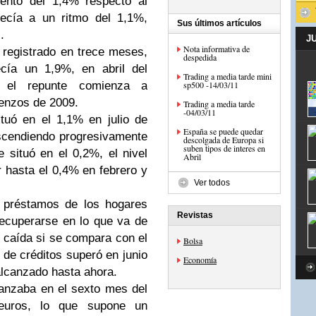
ento del 1,4% respecto al
cía a un ritmo del 1,1%,
Sus últimos artículos
.
J
Nota informativa de
registrado en trece meses,
despedida
ecía un 1,9%, en abril del
Trading a media tarde mini
 el repunte comienza a
sp500 -14/03/11
ienzos de 2009.
Trading a media tarde
-04/03/11
tuó en el 1,1% en julio de
España se puede quedar
scendiendo progresivamente
descolgada de Europa si
suben tipos de interes en
situó en el 0,2%, el nivel
Abril
r hasta el 0,4% en febrero y
Ver todos
 préstamos de los hogares
Revistas
ecuperarse en lo que va de
 caída si se compara con el
Bolsa
 de créditos superó en junio
Economía
alcanzado hasta ahora.
canzaba en el sexto mes del
euros, lo que supone un