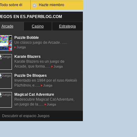
Todo sobre él
Hazte miembro
UEGOS EN ES.PAPERBLOG.COM
Arcade
Casino
Estrategia
Puzzle Bobble
Un clásico juego de Arcade. ......
Juega
Karate Blazers
Karate Blazers es un juego de
Arcade, que forma......
Juega
Puzzle De Bloques
Inventado en 1984 por el ruso Alekséi
Pázhitnov, e......
Juega
Magical Cat Adventure
Redescubre Magical Cat Adventure,
un juego de la......
Juega
Descubrir el espacio Juegos