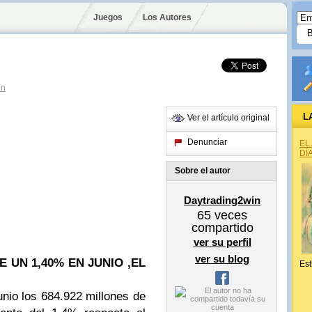
Juegos
Los Autores
in
L
Ver el artículo original
Denunciar
EL
DÍ
Sobre el autor
Daytrading2win
65
veces
compartido
ver su perfil
ver su blog
 UN 1,40% EN JUNIO ,EL
Est
unio los 684.922 millones de