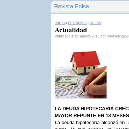
Revista Bolsa
INICIO
›
ECONOMÍA
›
BOLSA
Actualidad
Publicado el 05 agosto 2010 por
Daytrading2w
LA DEUDA HIPOTECARIA CRECE
MAYOR REPUNTE EN 13 MESES
La deuda hipotecaria alcanzó en j