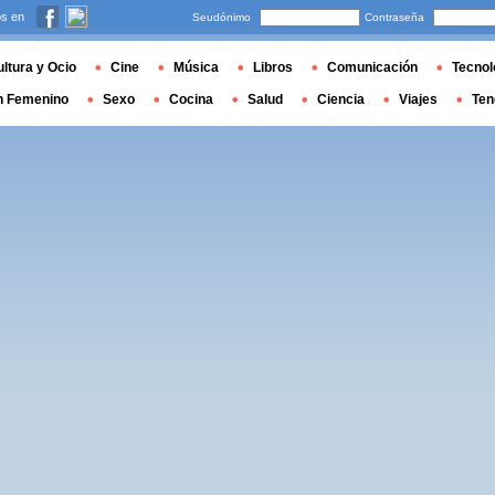
s en
Seudónimo
Contraseña
ltura y Ocio
Cine
Música
Libros
Comunicación
Tecnol
n Femenino
Sexo
Cocina
Salud
Ciencia
Viajes
Ten