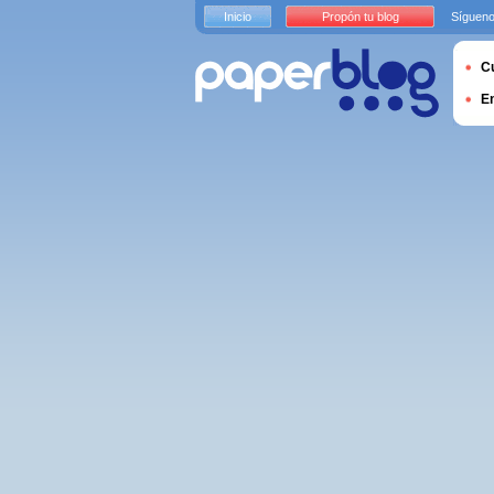
Inicio
Propón tu blog
Sígueno
Cu
E