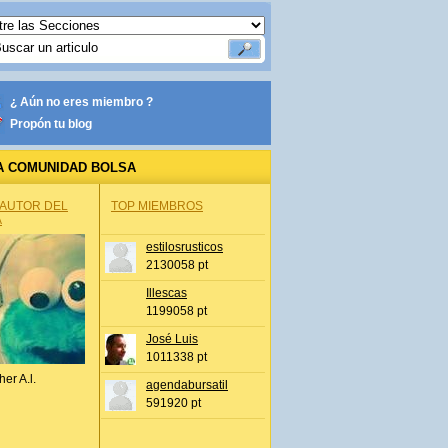
¿ Aún no eres miembro ?
Propón tu blog
A COMUNIDAD BOLSA
 AUTOR DEL
TOP MIEMBROS
A
estilosrusticos
2130058 pt
Illescas
1199058 pt
José Luis
1011338 pt
her A.l.
agendabursatil
591920 pt